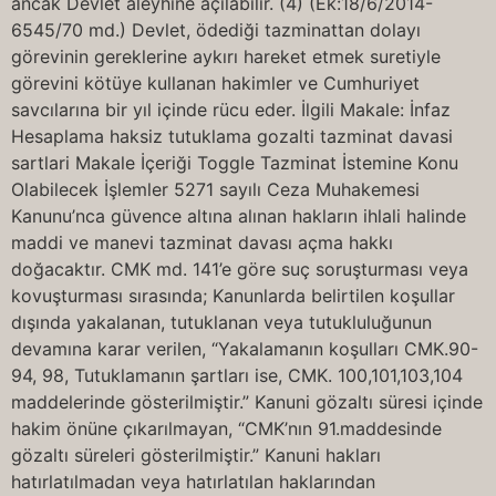
ancak Devlet aleyhine açılabilir. (4) (Ek:18/6/2014-
6545/70 md.) Devlet, ödediği tazminattan dolayı
görevinin gereklerine aykırı hareket etmek suretiyle
görevini kötüye kullanan hakimler ve Cumhuriyet
savcılarına bir yıl içinde rücu eder. İlgili Makale: İnfaz
Hesaplama haksiz tutuklama gozalti tazminat davasi
sartlari Makale İçeriği Toggle Tazminat İstemine Konu
Olabilecek İşlemler 5271 sayılı Ceza Muhakemesi
Kanunu’nca güvence altına alınan hakların ihlali halinde
maddi ve manevi tazminat davası açma hakkı
doğacaktır. CMK md. 141’e göre suç soruşturması veya
kovuşturması sırasında; Kanunlarda belirtilen koşullar
dışında yakalanan, tutuklanan veya tutukluluğunun
devamına karar verilen, “Yakalamanın koşulları CMK.90-
94, 98, Tutuklamanın şartları ise, CMK. 100,101,103,104
maddelerinde gösterilmiştir.” Kanuni gözaltı süresi içinde
hakim önüne çıkarılmayan, “CMK’nın 91.maddesinde
gözaltı süreleri gösterilmiştir.” Kanuni hakları
hatırlatılmadan veya hatırlatılan haklarından