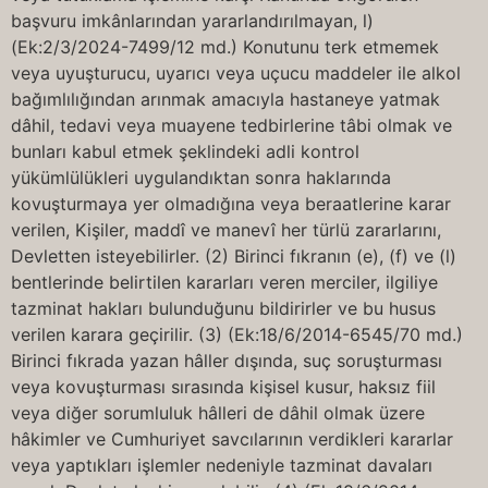
başvuru imkânlarından yararlandırılmayan, l)
(Ek:2/3/2024-7499/12 md.) Konutunu terk etmemek
veya uyuşturucu, uyarıcı veya uçucu maddeler ile alkol
bağımlılığından arınmak amacıyla hastaneye yatmak
dâhil, tedavi veya muayene tedbirlerine tâbi olmak ve
bunları kabul etmek şeklindeki adli kontrol
yükümlülükleri uygulandıktan sonra haklarında
kovuşturmaya yer olmadığına veya beraatlerine karar
verilen, Kişiler, maddî ve manevî her türlü zararlarını,
Devletten isteyebilirler. (2) Birinci fıkranın (e), (f) ve (l)
bentlerinde belirtilen kararları veren merciler, ilgiliye
tazminat hakları bulunduğunu bildirirler ve bu husus
verilen karara geçirilir. (3) (Ek:18/6/2014-6545/70 md.)
Birinci fıkrada yazan hâller dışında, suç soruşturması
veya kovuşturması sırasında kişisel kusur, haksız fiil
veya diğer sorumluluk hâlleri de dâhil olmak üzere
hâkimler ve Cumhuriyet savcılarının verdikleri kararlar
veya yaptıkları işlemler nedeniyle tazminat davaları