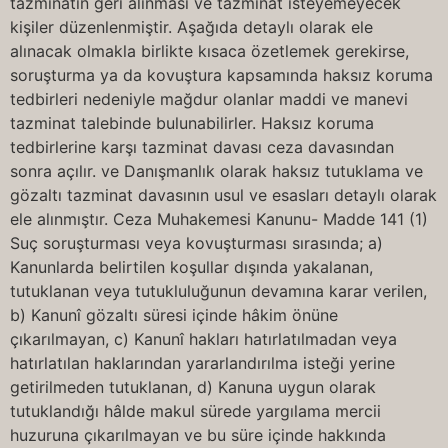
tazminatın geri alınması ve tazminat isteyemeyecek
kişiler düzenlenmiştir. Aşağıda detaylı olarak ele
alınacak olmakla birlikte kısaca özetlemek gerekirse,
soruşturma ya da kovuştura kapsamında haksız koruma
tedbirleri nedeniyle mağdur olanlar maddi ve manevi
tazminat talebinde bulunabilirler. Haksız koruma
tedbirlerine karşı tazminat davası ceza davasından
sonra açılır. ve Danışmanlık olarak haksız tutuklama ve
gözaltı tazminat davasının usul ve esasları detaylı olarak
ele alınmıştır. Ceza Muhakemesi Kanunu- Madde 141 (1)
Suç soruşturması veya kovuşturması sırasında; a)
Kanunlarda belirtilen koşullar dışında yakalanan,
tutuklanan veya tutukluluğunun devamına karar verilen,
b) Kanunî gözaltı süresi içinde hâkim önüne
çıkarılmayan, c) Kanunî hakları hatırlatılmadan veya
hatırlatılan haklarından yararlandırılma isteği yerine
getirilmeden tutuklanan, d) Kanuna uygun olarak
tutuklandığı hâlde makul sürede yargılama mercii
huzuruna çıkarılmayan ve bu süre içinde hakkında