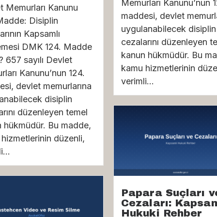
Memurları Kanunu’nun 1
t Memurları Kanunu
maddesi, devlet memurl
Madde: Disiplin
uygulanabilecek disiplin
arının Kapsamlı
cezalarını düzenleyen t
emesi DMK 124. Madde
kanun hükmüdür. Bu ma
? 657 sayılı Devlet
kamu hizmetlerinin düzen
ları Kanunu’nun 124.
verimli...
si, devlet memurlarına
anabilecek disiplin
arını düzenleyen temel
 hükmüdür. Bu madde,
hizmetlerinin düzenli,
i...
Papara Suçları v
Cezaları: Kapsam
Hukuki Rehber