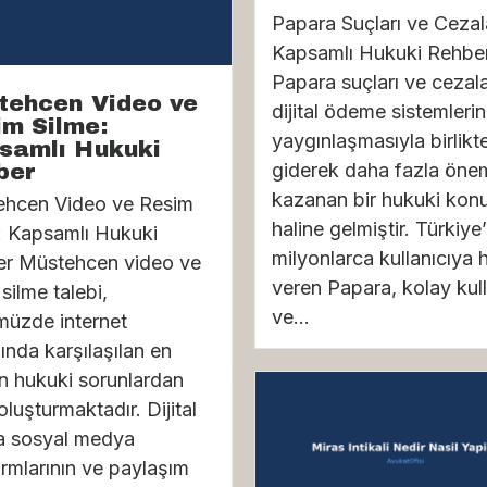
Papara Suçları ve Cezala
Kapsamlı Hukuki Rehbe
Papara suçları ve cezala
tehcen Video ve
dijital ödeme sistemlerin
im Silme:
yaygınlaşmasıyla birlikt
samlı Hukuki
giderek daha fazla öne
ber
kazanan bir hukuki kon
hcen Video ve Resim
haline gelmiştir. Türkiye
: Kapsamlı Hukuki
milyonlarca kullanıcıya 
r Müstehcen video ve
veren Papara, kolay kul
silme talebi,
ve...
üzde internet
ında karşılaşılan en
n hukuki sorunlardan
 oluşturmaktadır. Dijital
 sosyal medya
ormlarının ve paylaşım