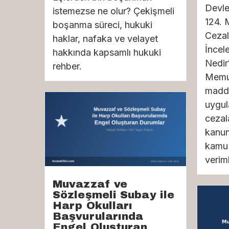
Devle
istemezse ne olur? Çekişmeli
124. 
boşanma süreci, hukuki
Cezal
haklar, nafaka ve velayet
İncel
hakkında kapsamlı hukuki
Nedir
rehber.
Memur
madde
uygul
cezal
kanun
kamu 
veriml
Muvazzaf ve
Sözleşmeli Subay ile
Harp Okulları
Başvurularında
Engel Oluşturan