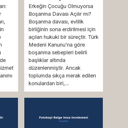
rı:
Erkeğin Çocuğu Olmuyorsa
r
Boşanma Davası Açılır mı?
rı,
Boşanma davası, evlilik
in
birliğinin sona erdirilmesi için
e
açılan hukuki bir süreçtir. Türk
m
Medeni Kanunu’na göre
u
boşanma sebepleri belirli
’de
başlıklar altında
hizmet
düzenlenmiştir. Ancak
lanımı
toplumda sıkça merak edilen
konulardan biri,...