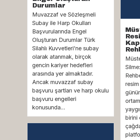
Durumlar
Muvazzaf ve Sözleşmeli
Subay ile Harp Okulları
Müs
Başvurularında Engel
Res
Oluşturan Durumlar Türk
Kap
Silahlı Kuvvetleri’ne subay
Reh
olarak atanmak, birçok
Müste
gencin kariyer hedefleri
Silme
arasında yer almaktadır.
Rehbe
Ancak muvazzaf subay
resim 
başvuru şartları ve harp okulu
günüm
başvuru engelleri
ortam
konusunda...
yaygı
birini
çağda
platf