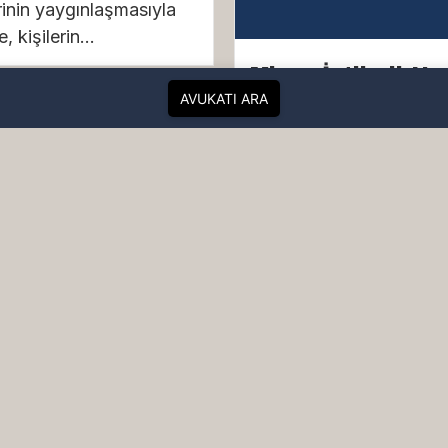
erinin yaygınlaşmasıyla
e, kişilerin...
Miras İntikali Ne
Miras İntikali Na
AVUKATI ARA
Yapılır? Kapsaml
Hukuki Rehber
Miras İntikali Nedir? Mi
İntikali Nasıl Yapılır? Ka
Hukuki Rehber Miras inti
bir kişinin vefat etmesi
pto Para
halinde geride bıraktığı 
ndırıcılığı ve
varlığının, yasal ya da
ızlığı | TCK
vasiyetname yoluyla
/1-F Kapsamında
uki Rehber
belirlenen mirasçılarına
 Para Dolandırıcılığı ve
geçmesini ifade eden h
lığı: TCK 158/1-F
süreçtir. Türk Medeni...
mında Kapsamlı Hukuki