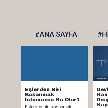
#ANA SAYFA
#H
Eşlerden Biri
Dev
Boşanmak
Kan
İstemezse Ne Olur?
Disi
Kap
Eşlerden biri boşanmak