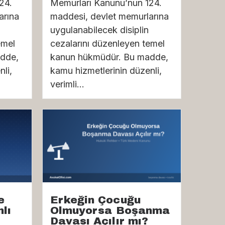
24.
Memurları Kanunu’nun 124.
arına
maddesi, devlet memurlarına
uygulanabilecek disiplin
emel
cezalarını düzenleyen temel
dde,
kanun hükmüdür. Bu madde,
li,
kamu hizmetlerinin düzenli,
verimli...
e
Erkeğin Çocuğu
lı
Olmuyorsa Boşanma
Davası Açılır mı?