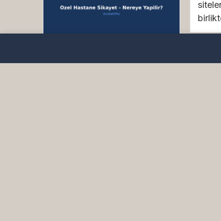
sitel
birlikt
Özel Hastane
Şikayetleri Nereye
Yapılır? 2026 |
Hukuki Rehber
Özel Hastane Şikayetleri
Nereye Yapılır? Özel hastane
Kri
şikayet konusu, sağlık
Dola
hizmeti aldığı hastaneden
Hırs
memnun kalmayan veya
158
Huk
mağduriyet yaşayan hastalar
için son derece önemli bir
Kripto
konudur. Türkiye’de özel
Hırsız
hastanelerin sayısının
Kapsa