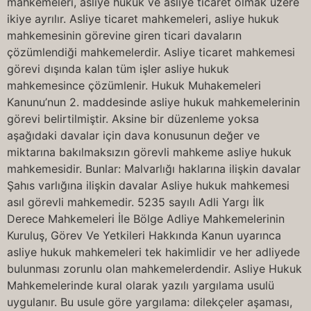
mahkemeleri, asliye hukuk ve asliye ticaret olmak üzere
ikiye ayrılır. Asliye ticaret mahkemeleri, asliye hukuk
mahkemesinin görevine giren ticari davaların
çözümlendiği mahkemelerdir. Asliye ticaret mahkemesi
görevi dışında kalan tüm işler asliye hukuk
mahkemesince çözümlenir. Hukuk Muhakemeleri
Kanunu’nun 2. maddesinde asliye hukuk mahkemelerinin
görevi belirtilmiştir. Aksine bir düzenleme yoksa
aşağıdaki davalar için dava konusunun değer ve
miktarına bakılmaksızın görevli mahkeme asliye hukuk
mahkemesidir. Bunlar: Malvarlığı haklarına ilişkin davalar
Şahıs varlığına ilişkin davalar Asliye hukuk mahkemesi
asıl görevli mahkemedir. 5235 sayılı Adli Yargı İlk
Derece Mahkemeleri İle Bölge Adliye Mahkemelerinin
Kuruluş, Görev Ve Yetkileri Hakkında Kanun uyarınca
asliye hukuk mahkemeleri tek hakimlidir ve her adliyede
bulunması zorunlu olan mahkemelerdendir. Asliye Hukuk
Mahkemelerinde kural olarak yazılı yargılama usulü
uygulanır. Bu usule göre yargılama: dilekçeler aşaması,