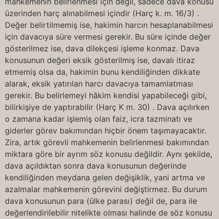
mahkemenin belirlenmesi için değil, sadece dava konusu
üzerinden harç alınabilmesi içindir (Harç k. m. 16/3) .
Değer belirtilmemiş ise, hakimin harcın hesaplanabilmesi
için davacıya süre vermesi gerekir. Bu süre içinde değer
gösterilmez ise, dava dilekçesi işleme konmaz. Dava
konusunun değeri eksik gösterilmiş ise, davalı itiraz
etmemiş olsa da, hakimin bunu kendiliğinden dikkate
alarak, eksik yatırılan harcı davacıya tamamlatması
gerekir. Bu belirlemeyi hâkim kendisi yapabileceği gibi,
bilirkişiye de yaptırabilir (Harç K m. 30) . Dava açılırken
o zamana kadar işlemiş olan faiz, icra tazminatı ve
giderler görev bakımından hiçbir önem taşımayacaktır.
Zira, artık görevli mahkemenin belirlenmesi bakımından
miktara göre bir ayrım söz konusu değildir. Aynı şekilde,
dava açıldıktan sonra dava konusunun değerinde
kendiliğinden meydana gelen değişiklik, yani artma ve
azalmalar mahkemenin görevini değiştirmez. Bu durum
dava konusunun para (ülke parası) değil de, para ile
değerlendirilebilir nitelikte olması halinde de söz konusu