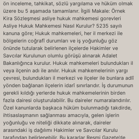
ön inceleme, tahkikat, sözlü yargılama ve hüküm olmak
üzere bu 5 aşamada tamamlanır. İlgili Makale: Örnek
Kira Sözleşmesi asliye hukuk mahkemesi gorevleri
Asliye Hukuk Mahkemesi Nasıl Kurulur? 5235 sayılı
kanuna göre; Hukuk mahkemeleri, her il merkezi ile
bölgelerin coğrafî durumları ve iş yoğunluğu göz
önünde tutularak belirlenen ilçelerde Hakimler ve
Savcılar Kurulunun olumlu görüşü alınarak Adalet
Bakanlığınca kurulur. Hukuk mahkemeleri bulundukları il
veya ilçenin adı ile anılır. Hukuk mahkemelerinin yargı
çevresi, bulundukları il merkezi ve ilçeler ile bunlara adlî
yönden bağlanan ilçelerin idarî sınırlarıdır. İş durumunun
gerekli kıldığı yerlerde hukuk mahkemelerinin birden
fazla dairesi oluşturulabilir. Bu daireler numaralandırılır.
Özel kanunlarda başkaca hüküm bulunmadığı takdirde,
ihtisaslaşmanın sağlanması amacıyla, gelen işlerin
yoğunluğu ve niteliği dikkate alınarak, daireler
arasındaki iş dağılımı Hakimler ve Savcılar Kurulu
tarafından belirlenebilir. Bu kararlar Resmi Gazete’de