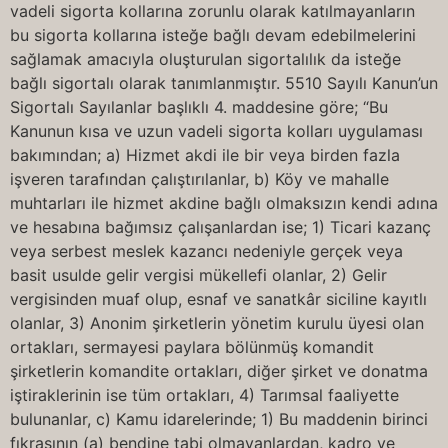
vadeli sigorta kollarına zorunlu olarak katılmayanların
bu sigorta kollarına isteğe bağlı devam edebilmelerini
sağlamak amacıyla oluşturulan sigortalılık da isteğe
bağlı sigortalı olarak tanımlanmıştır. 5510 Sayılı Kanun’un
Sigortalı Sayılanlar başlıklı 4. maddesine göre; “Bu
Kanunun kısa ve uzun vadeli sigorta kolları uygulaması
bakımından; a) Hizmet akdi ile bir veya birden fazla
işveren tarafından çalıştırılanlar, b) Köy ve mahalle
muhtarları ile hizmet akdine bağlı olmaksızın kendi adına
ve hesabına bağımsız çalışanlardan ise; 1) Ticari kazanç
veya serbest meslek kazancı nedeniyle gerçek veya
basit usulde gelir vergisi mükellefi olanlar, 2) Gelir
vergisinden muaf olup, esnaf ve sanatkâr siciline kayıtlı
olanlar, 3) Anonim şirketlerin yönetim kurulu üyesi olan
ortakları, sermayesi paylara bölünmüş komandit
şirketlerin komandite ortakları, diğer şirket ve donatma
iştiraklerinin ise tüm ortakları, 4) Tarımsal faaliyette
bulunanlar, c) Kamu idarelerinde; 1) Bu maddenin birinci
fıkrasının (a) bendine tabi olmayanlardan, kadro ve