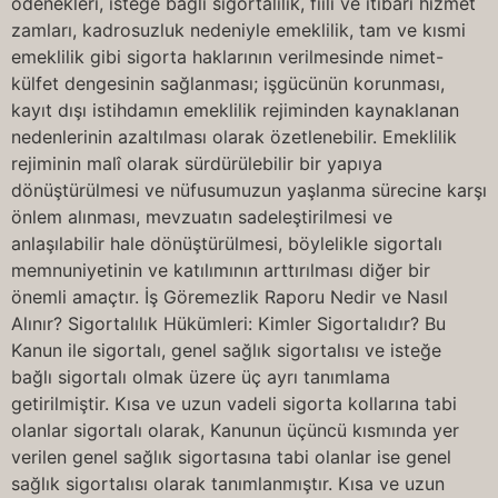
ödenekleri, isteğe bağlı sigortalılık, fiilî ve itibarî hizmet
zamları, kadrosuzluk nedeniyle emeklilik, tam ve kısmi
emeklilik gibi sigorta haklarının verilmesinde nimet-
külfet dengesinin sağlanması; işgücünün korunması,
kayıt dışı istihdamın emeklilik rejiminden kaynaklanan
nedenlerinin azaltılması olarak özetlenebilir. Emeklilik
rejiminin malî olarak sürdürülebilir bir yapıya
dönüştürülmesi ve nüfusumuzun yaşlanma sürecine karşı
önlem alınması, mevzuatın sadeleştirilmesi ve
anlaşılabilir hale dönüştürülmesi, böylelikle sigortalı
memnuniyetinin ve katılımının arttırılması diğer bir
önemli amaçtır. İş Göremezlik Raporu Nedir ve Nasıl
Alınır? Sigortalılık Hükümleri: Kimler Sigortalıdır? Bu
Kanun ile sigortalı, genel sağlık sigortalısı ve isteğe
bağlı sigortalı olmak üzere üç ayrı tanımlama
getirilmiştir. Kısa ve uzun vadeli sigorta kollarına tabi
olanlar sigortalı olarak, Kanunun üçüncü kısmında yer
verilen genel sağlık sigortasına tabi olanlar ise genel
sağlık sigortalısı olarak tanımlanmıştır. Kısa ve uzun