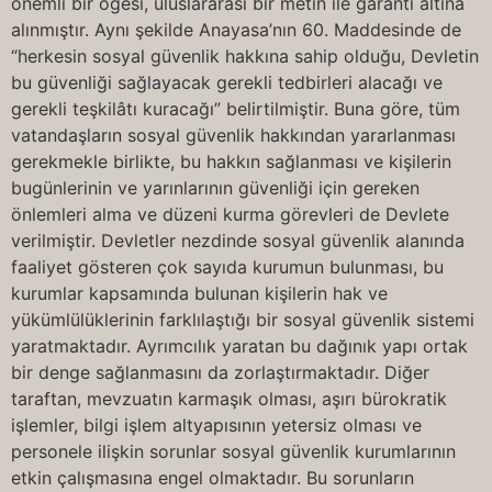
önemli bir öğesi, uluslararası bir metin ile garanti altına
alınmıştır. Aynı şekilde Anayasa’nın 60. Maddesinde de
“herkesin sosyal güvenlik hakkına sahip olduğu, Devletin
bu güvenliği sağlayacak gerekli tedbirleri alacağı ve
gerekli teşkilâtı kuracağı” belirtilmiştir. Buna göre, tüm
vatandaşların sosyal güvenlik hakkından yararlanması
gerekmekle birlikte, bu hakkın sağlanması ve kişilerin
bugünlerinin ve yarınlarının güvenliği için gereken
önlemleri alma ve düzeni kurma görevleri de Devlete
verilmiştir. Devletler nezdinde sosyal güvenlik alanında
faaliyet gösteren çok sayıda kurumun bulunması, bu
kurumlar kapsamında bulunan kişilerin hak ve
yükümlülüklerinin farklılaştığı bir sosyal güvenlik sistemi
yaratmaktadır. Ayrımcılık yaratan bu dağınık yapı ortak
bir denge sağlanmasını da zorlaştırmaktadır. Diğer
taraftan, mevzuatın karmaşık olması, aşırı bürokratik
işlemler, bilgi işlem altyapısının yetersiz olması ve
personele ilişkin sorunlar sosyal güvenlik kurumlarının
etkin çalışmasına engel olmaktadır. Bu sorunların