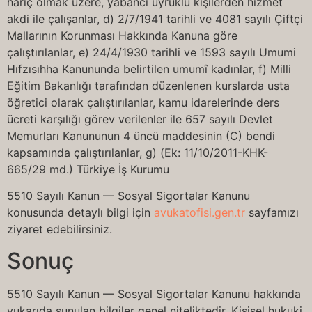
hariç olmak üzere, yabancı uyruklu kişilerden hizmet
akdi ile çalışanlar, d) 2/7/1941 tarihli ve 4081 sayılı Çiftçi
Mallarının Korunması Hakkında Kanuna göre
çalıştırılanlar, e) 24/4/1930 tarihli ve 1593 sayılı Umumi
Hıfzısıhha Kanununda belirtilen umumî kadınlar, f) Milli
Eğitim Bakanlığı tarafından düzenlenen kurslarda usta
öğretici olarak çalıştırılanlar, kamu idarelerinde ders
ücreti karşılığı görev verilenler ile 657 sayılı Devlet
Memurları Kanununun 4 üncü maddesinin (C) bendi
kapsamında çalıştırılanlar, g) (Ek: 11/10/2011-KHK-
665/29 md.) Türkiye İş Kurumu
5510 Sayılı Kanun — Sosyal Sigortalar Kanunu
konusunda detaylı bilgi için
avukatofisi.gen.tr
sayfamızı
ziyaret edebilirsiniz.
Sonuç
5510 Sayılı Kanun — Sosyal Sigortalar Kanunu hakkında
yukarıda sunulan bilgiler genel niteliktedir. Kişisel hukuki