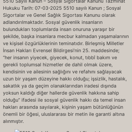
5510 Sayılı Kanun – Sosyal Sigortalar Kanunu Tazminat
Hukuku Tarih: 07-03-2025 5510 sayılı Kanun ; Sosyal
Sigortalar ve Genel Sağlık Sigortası Kanunu olarak
adlandırılmaktadır. Sosyal güvenlik insanların
bulundukları toplumlarda insan onuruna yaraşır bir
şekilde, başka insanlara mecbur kalmadan yaşamalarının
ve kişisel özgürlüklerinin teminatıdır. Birleşmiş Milletler
İnsan Hakları Evrensel Bildirgesi’nin 25. maddesinde;
“her insanın yiyecek, giyecek, konut, tıbbî bakım ve
gerekli toplumsal hizmetler de dahil olmak üzere,
kendisinin ve ailesinin sağlığını ve refahını sağlayacak
uzun bir yaşam düzeyine hakkı olduğu; işsizlik, hastalık,
sakatlık ya da geçim olanaklarından iradesi dışında
yoksun kaldığı diğer hallerde güvenlik hakkına sahip
olduğu” ifadesi ile sosyal güvenlik hakkı da temel insan
hakları arasında sayılarak, kişinin yaşam bütünlüğünün
önemli bir öğesi, uluslararası bir metin ile garanti altına
alınmıştır.