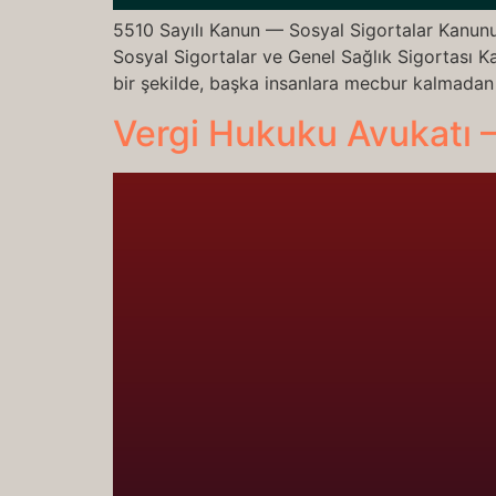
5510 Sayılı Kanun — Sosyal Sigortalar Kanunu
Sosyal Sigortalar ve Genel Sağlık Sigortası K
bir şekilde, başka insanlara mecbur kalmadan y
Vergi Hukuku Avukatı 