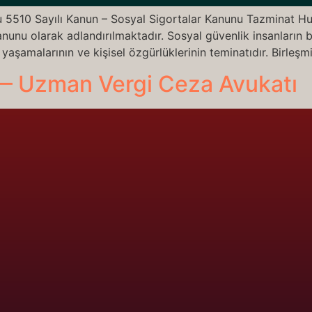
 5510 Sayılı Kanun – Sosyal Sigortalar Kanunu Tazminat Hu
anunu olarak adlandırılmaktadır. Sosyal güvenlik insanların 
aşamalarının ve kişisel özgürlüklerinin teminatıdır. Birleşmi
— Uzman Vergi Ceza Avukatı