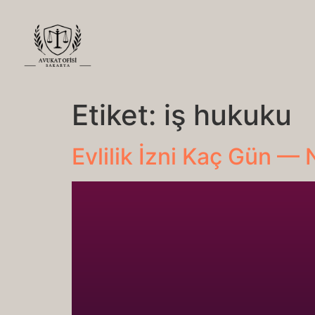
Etiket:
iş hukuku
Evlilik İzni Kaç Gün — N