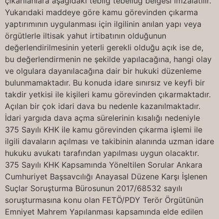
çıkarılanlara aşağıdaki tebliğ tebellüğ belgesi imzalatılır.
Yukarıdaki maddeye göre kamu görevinden çıkarma
yaptırımının uygulanması için ilgilinin anılan yapı veya
örgütlerle iltisak yahut irtibatının olduğunun
değerlendirilmesinin yeterli gerekli olduğu açık ise de,
bu değerlendirmenin ne şekilde yapılacağına, hangi olay
ve olgulara dayanılacağına dair bir hukuki düzenleme
bulunmamaktadır. Bu konuda idare sınırsız ve keyfi bir
takdir yetkisi ile kişileri kamu görevinden çıkarmaktadır.
Açılan bir çok idari dava bu nedenle kazanılmaktadır.
İdari yargıda dava açma sürelerinin kısalığı nedeniyle
375 Sayılı KHK ile kamu görevinden çıkarma işlemi ile
ilgili davaların açılması ve takibinin alanında uzman idare
hukuku avukatı tarafından yapılması uygun olacaktır.
375 Sayılı KHK Kapsamında Yöneltilen Sorular Ankara
Cumhuriyet Başsavcılığı Anayasal Düzene Karşı İşlenen
Suçlar Soruşturma Bürosunun 2017/68532 sayılı
soruşturmasına konu olan FETÖ/PDY Terör Örgütünün
Emniyet Mahrem Yapılanması kapsamında elde edilen