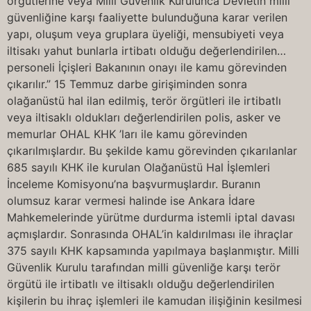
örgütlerine veya Milli Güvenlik Kurulunca Devletin milli
güvenliğine karşı faaliyette bulunduğuna karar verilen
yapı, oluşum veya gruplara üyeliği, mensubiyeti veya
iltisakı yahut bunlarla irtibatı olduğu değerlendirilen…
personeli İçişleri Bakanının onayı ile kamu görevinden
çıkarılır.” 15 Temmuz darbe girişiminden sonra
olağanüstü hal ilan edilmiş, terör örgütleri ile irtibatlı
veya iltisaklı oldukları değerlendirilen polis, asker ve
memurlar OHAL KHK ’ları ile kamu görevinden
çıkarılmışlardır. Bu şekilde kamu görevinden çıkarılanlar
685 sayılı KHK ile kurulan Olağanüstü Hal İşlemleri
İnceleme Komisyonu’na başvurmuşlardır. Buranın
olumsuz karar vermesi halinde ise Ankara İdare
Mahkemelerinde yürütme durdurma istemli iptal davası
açmışlardır. Sonrasında OHAL’in kaldırılması ile ihraçlar
375 sayılı KHK kapsamında yapılmaya başlanmıştır. Milli
Güvenlik Kurulu tarafından milli güvenliğe karşı terör
örgütü ile irtibatlı ve iltisaklı olduğu değerlendirilen
kişilerin bu ihraç işlemleri ile kamudan ilişiğinin kesilmesi