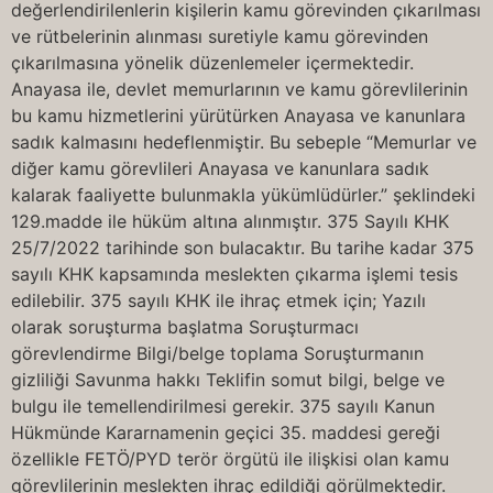
değerlendirilenlerin kişilerin kamu görevinden çıkarılması
ve rütbelerinin alınması suretiyle kamu görevinden
çıkarılmasına yönelik düzenlemeler içermektedir.
Anayasa ile, devlet memurlarının ve kamu görevlilerinin
bu kamu hizmetlerini yürütürken Anayasa ve kanunlara
sadık kalmasını hedeflenmiştir. Bu sebeple “Memurlar ve
diğer kamu görevlileri Anayasa ve kanunlara sadık
kalarak faaliyette bulunmakla yükümlüdürler.” şeklindeki
129.madde ile hüküm altına alınmıştır. 375 Sayılı KHK
25/7/2022 tarihinde son bulacaktır. Bu tarihe kadar 375
sayılı KHK kapsamında meslekten çıkarma işlemi tesis
edilebilir. 375 sayılı KHK ile ihraç etmek için; Yazılı
olarak soruşturma başlatma Soruşturmacı
görevlendirme Bilgi/belge toplama Soruşturmanın
gizliliği Savunma hakkı Teklifin somut bilgi, belge ve
bulgu ile temellendirilmesi gerekir. 375 sayılı Kanun
Hükmünde Kararnamenin geçici 35. maddesi gereği
özellikle FETÖ/PYD terör örgütü ile ilişkisi olan kamu
görevlilerinin meslekten ihraç edildiği görülmektedir.