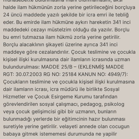
halde ilam hükmünün zorla yerine getirileceğini borçluya
24 üncü maddede yazılı şekilde bir icra emri ile tebliğ
eder. Bu emirde ilam hükmüne aykırı hareketin 341 inci
maddedeki cezayı müstelzim olduğu da yazılır. Borçlu
bu emri tutmazsa ilam hükmü zorla yerine getirilir.
Borçlu alacaklının şikayeti üzerine ayrıca 341 inci
maddeye göre cezalandırılır. Çocuk teslimine ve çocukla
kişisel ilişki kurulmasına dair ilamların icrasında uzman
bulundurulması: MADDE 25/B – (EKLENMİŞ MADDE
RGT: 30.07.2003 RG NO: 25184 KANUN NO: 4949/7):
Çocukların teslimine ve çocukla kişisel ilişki kurulmasına
dair ilamların icrası, icra müdürü ile birlikte Sosyal
Hizmetler ve Çocuk Esirgeme Kurumu tarafından
görevlendirilen sosyal çalışmacı, pedagog, psikolog
veya çocuk gelişimcisi gibi bir uzmanın, bunların
bulunmadığı yerlerde bir eğitimcinin hazır bulunması
suretiyle yerine getirilir. velayeti annede olan cocugun
babaya gitmek istememesi durumunda ne yapilir