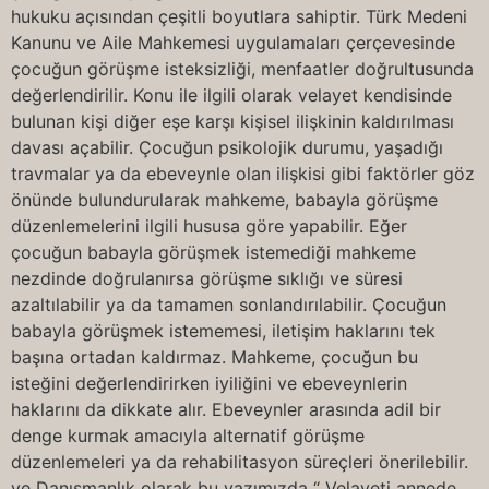
hukuku açısından çeşitli boyutlara sahiptir. Türk Medeni
Kanunu ve Aile Mahkemesi uygulamaları çerçevesinde
çocuğun görüşme isteksizliği, menfaatler doğrultusunda
değerlendirilir. Konu ile ilgili olarak velayet kendisinde
bulunan kişi diğer eşe karşı kişisel ilişkinin kaldırılması
davası açabilir. Çocuğun psikolojik durumu, yaşadığı
travmalar ya da ebeveynle olan ilişkisi gibi faktörler göz
önünde bulundurularak mahkeme, babayla görüşme
düzenlemelerini ilgili hususa göre yapabilir. Eğer
çocuğun babayla görüşmek istemediği mahkeme
nezdinde doğrulanırsa görüşme sıklığı ve süresi
azaltılabilir ya da tamamen sonlandırılabilir. Çocuğun
babayla görüşmek istememesi, iletişim haklarını tek
başına ortadan kaldırmaz. Mahkeme, çocuğun bu
isteğini değerlendirirken iyiliğini ve ebeveynlerin
haklarını da dikkate alır. Ebeveynler arasında adil bir
denge kurmak amacıyla alternatif görüşme
düzenlemeleri ya da rehabilitasyon süreçleri önerilebilir.
ve Danışmanlık olarak bu yazımızda “ Velayeti annede