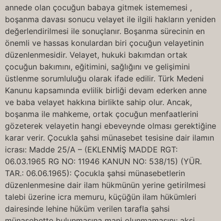
annede olan çocuğun babaya gitmek istememesi ,
boşanma davası sonucu velayet ile ilgili hakların yeniden
değerlendirilmesi ile sonuçlanır. Boşanma sürecinin en
önemli ve hassas konulardan biri çocuğun velayetinin
düzenlenmesidir. Velayet, hukuki bakımdan ortak
çocuğun bakımını, eğitimini, sağlığını ve gelişimini
üstlenme sorumluluğu olarak ifade edilir. Türk Medeni
Kanunu kapsamında evlilik birliği devam ederken anne
ve baba velayet hakkına birlikte sahip olur. Ancak,
boşanma ile mahkeme, ortak çocuğun menfaatlerini
gözeterek velayetin hangi ebeveynde olması gerektiğine
karar verir. Çocukla şahsi münasebet tesisine dair ilamın
icrası: Madde 25/A – (EKLENMİŞ MADDE RGT:
06.03.1965 RG NO: 11946 KANUN NO: 538/15) (YÜR.
TAR.: 06.06.1965): Çocukla şahsi münasebetlerin
düzenlenmesine dair ilam hükmünün yerine getirilmesi
talebi üzerine icra memuru, küçüğün ilam hükümleri
dairesinde lehine hüküm verilen tarafla şahsi
münasebette bulunmasına mani olunmamasını; aksi