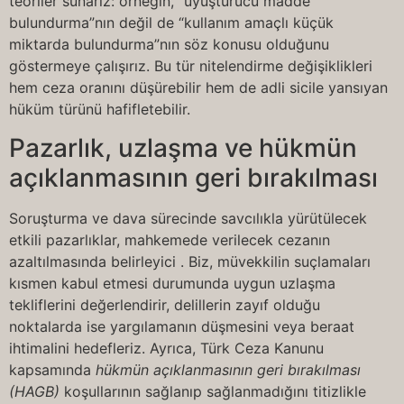
teoriler sunarız: örneğin, “uyuşturucu madde
bulundurma”nın değil de “kullanım amaçlı küçük
miktarda bulundurma”nın söz konusu olduğunu
göstermeye çalışırız. Bu tür nitelendirme değişiklikleri
hem ceza oranını düşürebilir hem de adli sicile yansıyan
hüküm türünü hafifletebilir.
Pazarlık, uzlaşma ve hükmün
açıklanmasının geri bırakılması
Soruşturma ve dava sürecinde savcılıkla yürütülecek
etkili pazarlıklar, mahkemede verilecek cezanın
azaltılmasında belirleyici . Biz, müvekkilin suçlamaları
kısmen kabul etmesi durumunda uygun uzlaşma
tekliflerini değerlendirir, delillerin zayıf olduğu
noktalarda ise yargılamanın düşmesini veya beraat
ihtimalini hedefleriz. Ayrıca, Türk Ceza Kanunu
kapsamında
hükmün açıklanmasının geri bırakılması
(HAGB)
koşullarının sağlanıp sağlanmadığını titizlikle