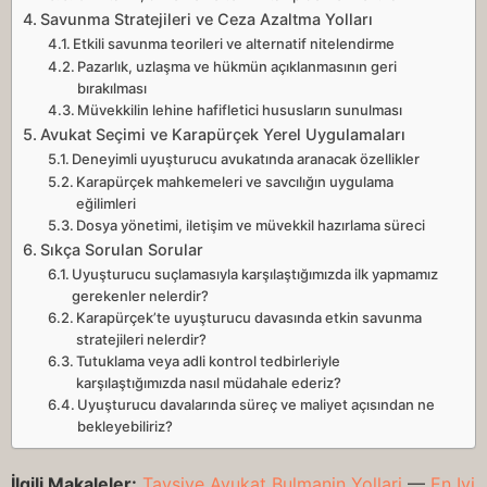
Savunma Stratejileri ve Ceza Azaltma Yolları
Etkili savunma teorileri ve alternatif nitelendirme
Pazarlık, uzlaşma ve hükmün açıklanmasının geri
bırakılması
Müvekkilin lehine hafifletici hususların sunulması
Avukat Seçimi ve Karapürçek Yerel Uygulamaları
Deneyimli uyuşturucu avukatında aranacak özellikler
Karapürçek mahkemeleri ve savcılığın uygulama
eğilimleri
Dosya yönetimi, iletişim ve müvekkil hazırlama süreci
Sıkça Sorulan Sorular
Uyuşturucu suçlamasıyla karşılaştığımızda ilk yapmamız
gerekenler nelerdir?
Karapürçek’te uyuşturucu davasında etkin savunma
stratejileri nelerdir?
Tutuklama veya adli kontrol tedbirleriyle
karşılaştığımızda nasıl müdahale ederiz?
Uyuşturucu davalarında süreç ve maliyet açısından ne
bekleyebiliriz?
İlgili Makaleler:
Tavsiye Avukat Bulmanin Yollari
—
En Iyi