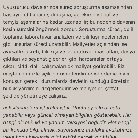
Uyuşturucu davalarında süreç soruşturma aşamasından
başlayıp iddianame, duruşma, gerekirse istinaf ve
temyiz aşamalarına kadar uzanabilir; bu nedenle davanın
kesin süresini öngörmek zordur. Soruşturma süresi, delil
toplama, laboratuvar analizleri ve bilirkişi incelemeleri
gibi unsurlar süreci uzatabilir. Maliyetler açısından ise
avukatlık ücreti, bilirkişi ve laboratuvar masrafları, dosya
çıktıları ve seyahat giderleri gibi harcamalar ortaya
çıkar; ciddi delil çalışmaları ek maliyet getirebilir. Biz
müşterilerimizle açık bir ücretlendirme ve ödeme planı
konuşur, gerekli durumlarda devletin sunduğu ücretsiz
hukuk yardımını değerlendirir ve maliyetleri şeffaf
şekilde yönetmeye çalışırız.
ai kullanarak oluşturulmuştur.
Unutmayın ki ai hata
yapabilir veya güncel olmayan bilgileri gösterebilir. Her
hangi bir hukuki ve yatırım tavsiyesi değildir. Her hangi
bir konuda bilgi almak istiyorsanuz mutlaka avukatınıza
veya konu hakkında bilgi sahibi gerçek bir kişiye