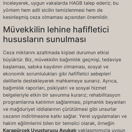
inceleyerek, uygun vakalarda HAGB talep ederiz; bu
yöntem hem adli sicilin temizlenmesi hem de
kesinleşmiş ceza olmaması açısından önemlidir.
Müvekkilin lehine hafifletici
hususların sunulması
Ceza miktarını azaltmada kişisel durumun etkisi
büyüktür. Biz, müvekkilin bağımlılık geçmişi, tedaviye
başlaması, sabıka kaydının olmaması, sosyal ve
ekonomik sorumlulukları gibi
hafifletici sebepleri
delillerle destekleyerek mahkemeye sunarız. Ayrıca,
bağımlılık raporları, psikiyatri ve sosyal hizmet
belgeleriyle etkin bir savunma kurarız; rehabilitasyon
programlarına katılımın sağlanması, pişmanlık beyanları
ve mağduriyet iddialarının çürütülmesi gibi unsurlar
cezanın indirilmesine katkı sağlar. Yerel uygulamaları ve
hakim eğilimlerini bilen bir temsilci olarak, örneğin
Karapürçek Uyuşturucu Avukatı
yaklaşımımızla uygun