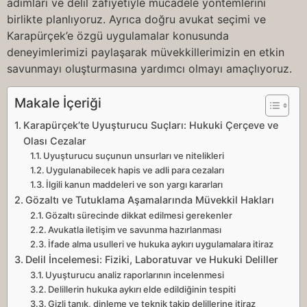
adımları ve delil zafiyetiyle mücadele yöntemlerini
birlikte planlıyoruz. Ayrıca doğru avukat seçimi ve
Karapürçek’e özgü uygulamalar konusunda
deneyimlerimizi paylaşarak müvekkillerimizin en etkin
savunmayı oluşturmasına yardımcı olmayı amaçlıyoruz.
Makale İçeriği
Karapürçek’te Uyuşturucu Suçları: Hukuki Çerçeve ve
Olası Cezalar
Uyuşturucu suçunun unsurları ve nitelikleri
Uygulanabilecek hapis ve adli para cezaları
İlgili kanun maddeleri ve son yargı kararları
Gözaltı ve Tutuklama Aşamalarında Müvekkil Hakları
Gözaltı sürecinde dikkat edilmesi gerekenler
Avukatla iletişim ve savunma hazırlanması
İfade alma usulleri ve hukuka aykırı uygulamalara itiraz
Delil İncelemesi: Fiziki, Laboratuvar ve Hukuki Deliller
Uyuşturucu analiz raporlarının incelenmesi
Delillerin hukuka aykırı elde edildiğinin tespiti
Gizli tanık, dinleme ve teknik takip delillerine itiraz