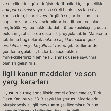
ve niteliklerine göre değişir. Hafif halleri için genellikle
adli para cezası
veya kısa süreli hapis cezaları söz
konusu ken, ticaret veya örgütlü suçlarda uzun süreli
hapis cezaları ve yüksek miktarda adli para cezaları
öngörülür. Ayrıca hakkında daha önce kesinleşmiş ceza
bulunan şüphelilerde ceza artışı uygulanabilir. Mahkeme
takdirine bağlı olarak
hükmün açıklanmasının geri
bırakılması
veya
koşullu salıverme
gibi tedbirler de
gündeme gelebilir; bizler bu seçenekleri
müvekkillerimizin lehine kullanmak üzere savunma
planları geliştiririz.
İlgili kanun maddeleri ve son
yargı kararları
Uyuşturucu suçlarına ilişkin temel düzenlemeler, Türk
Ceza Kanunu ve 2313 sayılı Uyuşturucu Maddelerin
Murakabesiyle ilgili mevzuatta şekillenmiştir. Bunun
yanında Yargıtay içtihatları, özellikle delil