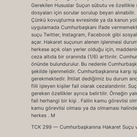
Gerekilen Hususlar Suçun sübutu ve özellikle s
dosyaları için sorular sorulup beyan alınabilir
Çünkü kovuşturma evresinde ya da kanun yoll
uygulamada Cumhurbaşkanı ifade vermemektedir
suçu Twitter, Instagram, Facebook gibi sosyal 
açar. Hakaret suçunun alenen işlenmesi durumu;
herkese açık olan yerler olduğu için, maddenin
ceza altıda bir oranında (1/6) arttırılır. Cum
önünde bulundurulur. Bu nedenle Cumhurbaşkanı
şekilde işlenmelidir. Cumhurbaşkanına karşı iş
gerekmektedir. İhtilat dediğimiz bu durum an
fiili işleyen kişiler fail olarak cezalandırılır.
gereken özellikler ayrıca belirtilir. Örneğin
fail herhangi bir kişi . Failin kamu görevlisi 
kamu görevlisi olması ya da olmaması halinde;
herkes . M
TCK 299 — Cumhurbaşkanına Hakaret Suçu ve 