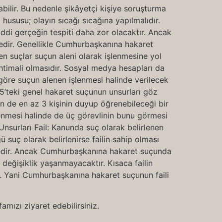
abilir. Bu nedenle şikâyetçi kişiye soruşturma
hususu; olayın sıcağı sıcağına yapılmalıdır.
i gerçeğin tespiti daha zor olacaktır. Ancak
edir. Genellikle Cumhurbaşkanına hakaret
en suçlar suçun aleni olarak işlenmesine yol
ihtimali olmasıdır. Sosyal medya hesapları da
a göre suçun alenen işlenmesi halinde verilecek
25’teki genel hakaret suçunun unsurları göz
n de en az 3 kişinin duyup öğrenebileceği bir
şlenmesi halinde de üç görevlinin bunu görmesi
surları Fail: Kanunda suç olarak belirlenen
gü suç olarak belirlenirse failin sahip olması
öyledir. Ancak Cumhurbaşkanına hakaret suçunda
r değişiklik yaşanmayacaktır. Kısaca failin
ır. Yani Cumhurbaşkanına hakaret suçunun faili
amızı ziyaret edebilirsiniz.