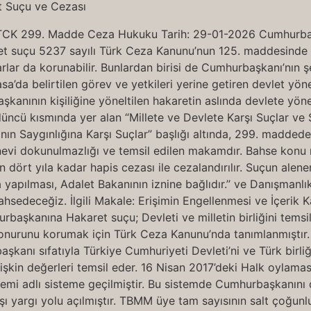
TCK 299. Madde Ceza Hukuku Tarih: 29-01-2026 Cumhurbaş
et suçu 5237 sayılı Türk Ceza Kanunu’nun 125. maddesinde “Ş
arlar da korunabilir. Bunlardan birisi de Cumhurbaşkanı’nın 
asa’da belirtilen görev ve yetkileri yerine getiren devlet yö
kanının kişiliğine yöneltilen hakaretin aslında devlete yön
üncü kısmında yer alan “Millete ve Devlete Karşı Suçlar v
nın Saygınlığına Karşı Suçlar” başlığı altında, 299. madde
evi dokunulmazlığı ve temsil edilen makamdır. Bahse konu 
 dört yıla kadar hapis cezası ile cezalandırılır. Suçun alenen
ma yapılması, Adalet Bakanının iznine bağlıdır.’’ ve Danışma
sedeceğiz. İlgili Makale: Erişimin Engellenmesi ve İçerik K
aşkanına Hakaret suçu; Devleti ve milletin birliğini tems
 onurunu korumak için Türk Ceza Kanunu’nda tanımlanmıştır
anı sıfatıyla Türkiye Cumhuriyeti Devleti’ni ve Türk birliği
şkin değerleri temsil eder. 16 Nisan 2017’deki Halk oylamas
emi adlı sisteme geçilmiştir. Bu sistemde Cumhurbaşkanını
rşı yargı yolu açılmıştır. TBMM üye tam sayısının salt çoğu