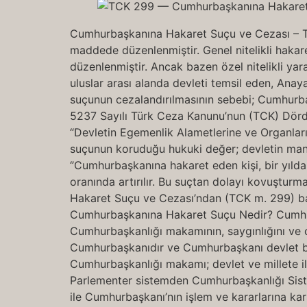
Cumhurbaşkanına Hakaret Suçu ve Cezası – 
maddede düzenlenmiştir. Genel nitelikli hakar
düzenlenmiştir. Ancak bazen özel nitelikli yar
uluslar arası alanda devleti temsil eden, Anay
suçunun cezalandırılmasının sebebi; Cumhurbaş
5237 Sayılı Türk Ceza Kanunu’nun (TCK) Dörd
“Devletin Egemenlik Alametlerine ve Organları
suçunun koruduğu hukuki değer; devletin man
‘’Cumhurbaşkanına hakaret eden kişi, bir yıldan
oranında artırılır. Bu suçtan dolayı kovuştur
Hakaret Suçu ve Cezası’ndan (TCK m. 299) bah
Cumhurbaşkanına Hakaret Suçu Nedir? Cumhurb
Cumhurbaşkanlığı makamının, saygınlığını ve
Cumhurbaşkanıdır ve Cumhurbaşkanı devlet başk
Cumhurbaşkanlığı makamı; devlet ve millete ili
Parlementer sistemden Cumhurbaşkanlığı Sist
ile Cumhurbaşkanı’nın işlem ve kararlarına ka