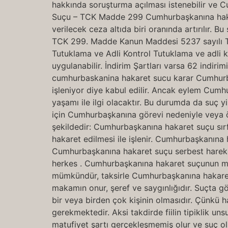
hakkında soruşturma açılması istenebilir ve
Suçu – TCK Madde 299 Cumhurbaşkanına hakaret 
verilecek ceza altıda biri oranında artırılır.
TCK 299. Madde Kanun Maddesi 5237 sayılı Tü
Tutuklama ve Adli Kontrol Tutuklama ve adli ko
uygulanabilir. İndirim Şartları varsa 62 indi
cumhurbaskanina hakaret sucu karar Cumhurba
işleniyor diye kabul edilir. Ancak eylem Cumhu
yaşamı ile ilgi olacaktır. Bu durumda da suç 
için Cumhurbaşkanına görevi nedeniyle veya öz
şekildedir: Cumhurbaşkanına hakaret suçu sırf
hakaret edilmesi ile işlenir. Cumhurbaşkanına
Cumhurbaşkanına hakaret suçu serbest hareketli
herkes . Cumhurbaşkanına hakaret suçunun m
mümkündür, taksirle Cumhurbaşkanına hakaret
makamın onur, şeref ve saygınlığıdır. Suçta gö
bir veya birden çok kişinin olmasıdır. Çünkü h
gerekmektedir. Aksi takdirde fiilin tipiklik uns
matufiyet şartı gerçekleşmemiş olur ve suç o