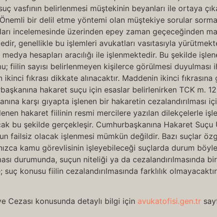
uç vasfının belirlenmesi müştekinin beyanları ile ortaya çık
. Önemli bir delil etme yöntemi olan müştekiye sorular sorma 
arı incelemesinde üzerinden epey zaman geçeceğinden madd
, genellikle bu işlemleri avukatları vasıtasıyla yürütmekt
medya hesapları aracılığı ile işlenmektedir. Bu şekilde işlen
 fiilin sayısı belirlenmeyen kişilerce görülmesi duyulması 
 ikinci fıkrası dikkate alınacaktır. Maddenin ikinci fıkrasın
hurbaşkanına hakaret suçu için esaslar belirlenirken TCK m. 1
na karşı gıyapta işlenen bir hakaretin cezalandırılması içi
lenen hakaret fiilinin resmi mercilere yazılan dilekçelerle i
cak bu şekilde gerçekleşir. Cumhurbaşkanına Hakaret Suçu Un
 Suçun failsiz olacak işlenmesi mümkün değildir. Bazı suçlar öz
 yalnızca kamu görevlisinin işleyebileceği suçlarda durum b
olması durumunda, suçun niteliği ya da cezalandırılmasında bi
 suç konusu fiilin cezalandırılmasında farklılık olmayacakt
Cezası konusunda detaylı bilgi için
avukatofisi.gen.tr
sayf