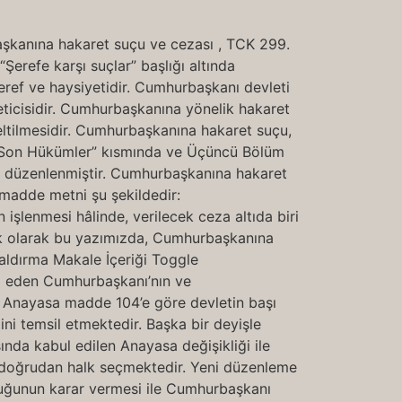
kanına hakaret suçu ve cezası , TCK 299.
erefe karşı suçlar” başlığı altında
şeref ve haysiyetidir. Cumhurbaşkanı devleti
neticisidir. Cumhurbaşkanına yönelik hakaret
eltilmesidir. Cumhurbaşkanına hakaret suçu,
e Son Hükümler” kısmında ve Üçüncü Bölüm
de düzenlenmiştir. Cumhurbaşkanına hakaret
madde metni şu şekildedir:
 işlenmesi hâlinde, verilecek ceza altıda biri
nlık olarak bu yazımızda, Cumhurbaşkanına
aldırma Makale İçeriği Toggle
il eden Cumhurbaşkanı’nın ve
. Anayasa madde 104’e göre devletin başı
ni temsil etmektedir. Başka bir deyişle
ında kabul edilen Anayasa değişikliği ile
 doğrudan halk seçmektedir. Yeni düzenleme
nluğunun karar vermesi ile Cumhurbaşkanı