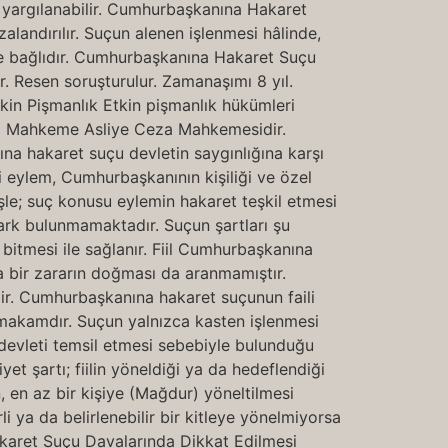
 yargılanabilir. Cumhurbaşkanına Hakaret
landırılır. Suçun alenen işlenmesi hâlinde,
nine bağlıdır. Cumhurbaşkanına Hakaret Suçu
 Resen soruşturulur. Zamanaşımı 8 yıl.
tkin Pişmanlık Etkin pişmanlık hükümleri
evli Mahkeme Asliye Ceza Mahkemesidir.
a hakaret suçu devletin saygınlığına karşı
ni eylem, Cumhurbaşkanının kişiliği ve özel
şle; suç konusu eylemin hakaret teşkil etmesi
fark bulunmamaktadır. Suçun şartları şu
bitmesi ile sağlanır. Fiil Cumhurbaşkanına
a bir zararın doğması da aranmamıştır.
ilir. Cumhurbaşkanına hakaret suçunun faili
akamdır. Suçun yalnızca kasten işlenmesi
evleti temsil etmesi sebebiyle bulunduğu
et şartı; fiilin yöneldiği ya da hedeflendiği
, en az bir kişiye (Mağdur) yöneltilmesi
li ya da belirlenebilir bir kitleye yönelmiyorsa
karet Suçu Davalarında Dikkat Edilmesi