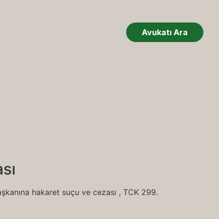
Avukatı Ara
sı
kanına hakaret suçu ve cezası , TCK 299.