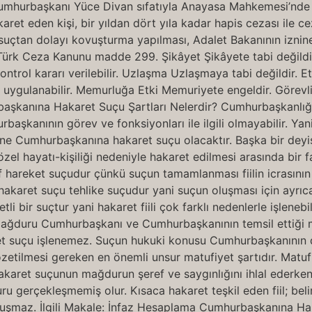
 Cumhurbaşkanı Yüce Divan sıfatıyla Anayasa Mahkemesi’nde
eden kişi, bir yıldan dört yıla kadar hapis cezası ile ceza
 Bu suçtan dolayı kovuşturma yapılması, Adalet Bakanının iz
rk Ceza Kanunu madde 299. Şikâyet Şikâyete tabi değildir.
ntrol kararı verilebilir. Uzlaşma Uzlaşmaya tabi değildir. E
rimi uygulanabilir. Memurluğa Etki Memuriyete engeldir. Gör
şkanına Hakaret Suçu Şartları Nelerdir? Cumhurbaşkanlığın
rbaşkanının görev ve fonksiyonları ile ilgili olmayabilir. Ya
yine Cumhurbaşkanına hakaret suçu olacaktır. Başka bir deyi
el hayatı-kişiliği nedeniyle hakaret edilmesi arasında bir 
 hareket suçudur çünkü suçun tamamlanması fiilin icrasının 
 hakaret suçu tehlike suçudur yani suçun oluşması için ayrıc
 bir suçtur yani hakaret fiili çok farklı nedenlerle işleneb
ağduru Cumhurbaşkanı ve Cumhurbaşkanının temsil ettiği m
 suçu işlenemez. Suçun hukuki konusu Cumhurbaşkanının d
zetilmesi gereken en önemli unsur matufiyet şartıdır. Matufiy
akaret suçunun mağdurun şeref ve saygınlığını ihlal ederken
uru gerçekleşmemiş olur. Kısaca hakaret teşkil eden fiil; belir
luşmaz. İlgili Makale: İnfaz Hesaplama Cumhurbaşkanına Ha