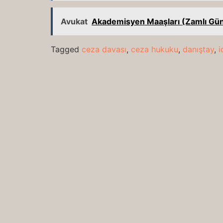
Avukat
Akademisyen Maaşları (Zamlı Gü
Tagged
ceza davası
,
ceza hukuku
,
danıştay
,
i