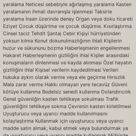
yaralama Neticesi sebebiyle ağırlaşmış yaralama Kasten
yaralamanın ihmali davranışla işlenmesi Taksirle
yaralama İnsan üzerinde deney Organ veya doku ticareti
Eziyet Çocuk düşürtme ve çocuk düşürme. Kısırlaştırma
Cinsel taciz Tehdit Şantaj Cebir Kişiyi hürriyetinden
yoksun kılma Konut dokunulmazlığının ihlali Kişilerin
huzur ve sükununu bozma Haberleşmenin engellenmesi
Hakaret Haberleşmenin gizliliğini ihlal Kişiler arasındaki
konuşmaların dinlenmesi ve kayda alınması Özel hayatın
gizliliğini ihlal Kişisel verilerin kaydedilmesi Verileri
hukuka aykırı olarak verme veya ele geçirme Hırsızlık
Mala zarar verme Hakkı olmayan yere tecavüz Güveni
kötüye kullanma Bedelsiz senedi kullanma Dolandırıcılık
Genel güvenliğin kasten tehlikeye sokulması Trafik
güvenliğini tehlikeye sokma Çevrenin kasten kirletilmesi
Uyuşturucu veya uyarıcı madde kullanılmasını
kolaylaştırma Kullanmak için uyuşturucu veya uyarıcı
madde satın almak, kabul etmek veya bulundurmak ya
da uyuşturucu veya uyarıcı madde kullanmak Mühürde