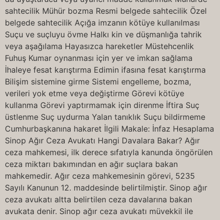
sahtecilik Mühür bozma Resmi belgede sahtecilik Özel
belgede sahtecilik Açığa imzanın kötüye kullanılması
Suçu ve suçluyu övme Halkı kin ve düşmanlığa tahrik
veya aşağılama Hayasızca hareketler Müstehcenlik
Fuhuş Kumar oynanması için yer ve imkan sağlama
İhaleye fesat karıştırma Edimin ifasına fesat karıştırma
Bilişim sistemine girme Sistemi engelleme, bozma,
verileri yok etme veya değiştirme Görevi kötüye
kullanma Görevi yaptırmamak için direnme İftira Suç
üstlenme Suç uydurma Yalan tanıklık Suçu bildirmeme
Cumhurbaşkanına hakaret İlgili Makale: İnfaz Hesaplama
Sinop Ağır Ceza Avukatı Hangi Davalara Bakar? Ağır
ceza mahkemesi, ilk derece sıfatıyla kanunda öngörülen
ceza miktarı bakımından en ağır suçlara bakan
mahkemedir. Ağır ceza mahkemesinin görevi, 5235
Sayılı Kanunun 12. maddesinde belirtilmiştir. Sinop ağır
ceza avukatı altta belirtilen ceza davalarına bakan
avukata denir. Sinop ağır ceza avukatı müvekkil ile