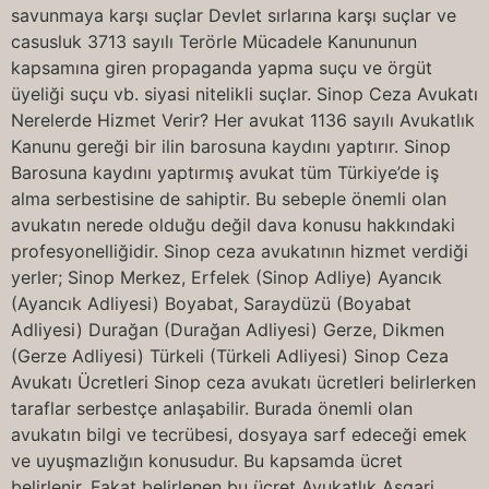
savunmaya karşı suçlar Devlet sırlarına karşı suçlar ve
casusluk 3713 sayılı Terörle Mücadele Kanununun
kapsamına giren propaganda yapma suçu ve örgüt
üyeliği suçu vb. siyasi nitelikli suçlar. Sinop Ceza Avukatı
Nerelerde Hizmet Verir? Her avukat 1136 sayılı Avukatlık
Kanunu gereği bir ilin barosuna kaydını yaptırır. Sinop
Barosuna kaydını yaptırmış avukat tüm Türkiye’de iş
alma serbestisine de sahiptir. Bu sebeple önemli olan
avukatın nerede olduğu değil dava konusu hakkındaki
profesyonelliğidir. Sinop ceza avukatının hizmet verdiği
yerler; Sinop Merkez, Erfelek (Sinop Adliye) Ayancık
(Ayancık Adliyesi) Boyabat, Saraydüzü (Boyabat
Adliyesi) Durağan (Durağan Adliyesi) Gerze, Dikmen
(Gerze Adliyesi) Türkeli (Türkeli Adliyesi) Sinop Ceza
Avukatı Ücretleri Sinop ceza avukatı ücretleri belirlerken
taraflar serbestçe anlaşabilir. Burada önemli olan
avukatın bilgi ve tecrübesi, dosyaya sarf edeceği emek
ve uyuşmazlığın konusudur. Bu kapsamda ücret
belirlenir. Fakat belirlenen bu ücret Avukatlık Asgari