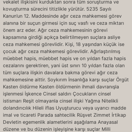
vekalet ilişkisini kurduktan sonra tüm soruşturma ve
kovuşturma sürecini titizlikle yürütür. 5235 Sayılı
Kanun’un 12. Maddesinde ağır ceza mahkemesi görev
alanına bir suçun girmesi için suç vasfı ve ceza miktarı
önem arz eder. Ağır ceza mahkemesinin görevi
kapsamına girdiği açıkça belirtilmeyen suçlara asliye
ceza mahkemesi görevlidir. Kişi, 18 yaşından küçük ise
çocuk ağır ceza mahkemesi görevlidir. Ağırlaştırılmış
müebbet hapis, müebbet hapis ve on yıldan fazla hapis
cezalarını gerektiren, yani üst sınırı 10 yıldan fazla olan
tüm suçlara ilişkin davalara bakma görevi ağır ceza
mahkemesine aittir. Soykırım İnsanlığa karşı suçlar Örgüt
Kasten öldürme Kasten öldürmenin ihmali davranışla
işlenmesi İşkence Cinsel saldırı Çocukların cinsel
istismarı Reşit olmayanla cinsel ilişki Yağma Nitelikli
dolandırıcılık Hileli iflas Uyuşturucu veya uyarıcı madde
imal ve ticareti Parada sahtecilik Rüşvet Zimmet İrtikap
Devletin egemenlik alametlerini aşağılama Anayasal
düzene ve bu düzenin işleyişine karşı suçlar Milli