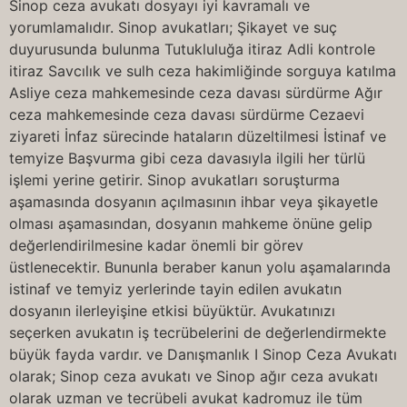
Sinop ceza avukatı dosyayı iyi kavramalı ve
yorumlamalıdır. Sinop avukatları; Şikayet ve suç
duyurusunda bulunma Tutukluluğa itiraz Adli kontrole
itiraz Savcılık ve sulh ceza hakimliğinde sorguya katılma
Asliye ceza mahkemesinde ceza davası sürdürme Ağır
ceza mahkemesinde ceza davası sürdürme Cezaevi
ziyareti İnfaz sürecinde hataların düzeltilmesi İstinaf ve
temyize Başvurma gibi ceza davasıyla ilgili her türlü
işlemi yerine getirir. Sinop avukatları soruşturma
aşamasında dosyanın açılmasının ihbar veya şikayetle
olması aşamasından, dosyanın mahkeme önüne gelip
değerlendirilmesine kadar önemli bir görev
üstlenecektir. Bununla beraber kanun yolu aşamalarında
istinaf ve temyiz yerlerinde tayin edilen avukatın
dosyanın ilerleyişine etkisi büyüktür. Avukatınızı
seçerken avukatın iş tecrübelerini de değerlendirmekte
büyük fayda vardır. ve Danışmanlık I Sinop Ceza Avukatı
olarak; Sinop ceza avukatı ve Sinop ağır ceza avukatı
olarak uzman ve tecrübeli avukat kadromuz ile tüm