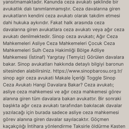
yansıtmamaktadır. Kanunda ceza avukatı şeklinde bir
avukatlık dalı tanımlanmamıştır. Ceza davalarına giren
avukatların kendini ceza avukatı olarak takdim etmesi
dahi hukuka aykırıdır. Fakat halk arasında ceza
davalarına giren avukatlara ceza avukatı veya ağır ceza
avukatı denilmektedir. Sinop ceza avukatı; Ağır Ceza
Mahkemeleri Asliye Ceza Mahkemeleri Çocuk Ceza
Mahkemeleri Sulh Ceza Hakimliği Bölge Adliye
Mahkemesi (İstinaf) Yargıtay (Temyiz) Görülen davalara
bakar. Sinop avukatları hakkında detaylı bilgiyi baronun
sitesinden alabilirsiniz. https://www.sinopbarosu.org.tr/
sinop agir ceza avukati Makale İçeriği Toggle Sinop
Ceza Avukatı Hangi Davalara Bakar? Ceza avukatı;
asliye ceza mahkemesi ve ağır ceza mahkemesi görev
alanına giren tüm davalara bakan avukattır. Bir sonraki
başlıkta ağır ceza avukatı tarafından bakılacak davalar
yazılacağı için burada sadece asliye ceza mahkemesi
görev alanına giren davalar sayılacaktır. Göçmen
kaçakçılığı İntihara yönlendirme Taksirle öldürme Kasten