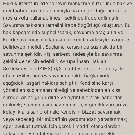
Hukuk literatüründe “bireyin mahkeme huzurunda hak ve
menfaatini korumak amacıyla lüzum gördüğü her türlü
meşru yolu kullanabilmesi” şeklinde ifade edilmiştir.
Savunma hakkının temelini irade özgürlüğü oluşturur. Bu
hak kapsamında şüpheli/sanık, savunma araçlarını ve
kendi savunmasının kapsamını kendi iradesiyle özgürce
belirleyebilmelidir. Suçlama karşısında susmak da bir
savunma şeklidir. Kişi serbest iradesiyle bu savunma
şeklini de tercih edebilir. Avrupa İnsan Hakları
Sözleşmesi’nin (AİHS) 6/3 maddesine göre bir suç ile
itham edilen herkes savunma hakkı bağlamında
aşağıdaki asgari haklara sahiptir: Kendisine karşı
yöneltilen suçlamanın niteliği ve sebebinden en kısa
sürede, anladığı bir dilde ve ayrıntılı olarak haberdar
edilmek; Savunmasını hazırlamak için gerekli zaman ve
kolaylıklara sahip olmak; Kendisini bizzat savunmak
veya seçeceği bir müdafinin yardımından yararlanmak;
eğer avukat tutmak için gerekli maddî olanaklardan
yoksun ise ve adaletin yerine gelmesi için gerekli