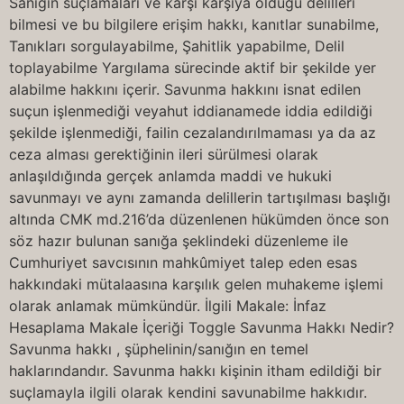
Sanığın suçlamaları ve karşı karşıya olduğu delilleri
bilmesi ve bu bilgilere erişim hakkı, kanıtlar sunabilme,
Tanıkları sorgulayabilme, Şahitlik yapabilme, Delil
toplayabilme Yargılama sürecinde aktif bir şekilde yer
alabilme hakkını içerir. Savunma hakkını isnat edilen
suçun işlenmediği veyahut iddianamede iddia edildiği
şekilde işlenmediği, failin cezalandırılmaması ya da az
ceza alması gerektiğinin ileri sürülmesi olarak
anlaşıldığında gerçek anlamda maddi ve hukuki
savunmayı ve aynı zamanda delillerin tartışılması başlığı
altında CMK md.216’da düzenlenen hükümden önce son
söz hazır bulunan sanığa şeklindeki düzenleme ile
Cumhuriyet savcısının mahkûmiyet talep eden esas
hakkındaki mütalaasına karşılık gelen muhakeme işlemi
olarak anlamak mümkündür. İlgili Makale: İnfaz
Hesaplama Makale İçeriği Toggle Savunma Hakkı Nedir?
Savunma hakkı , şüphelinin/sanığın en temel
haklarındandır. Savunma hakkı kişinin itham edildiği bir
suçlamayla ilgili olarak kendini savunabilme hakkıdır.