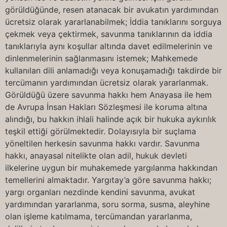
görüldüğünde, resen atanacak bir avukatın yardımından
ücretsiz olarak yararlanabilmek; İddia tanıklarını sorguya
çekmek veya çektirmek, savunma tanıklarının da iddia
tanıklarıyla aynı koşullar altında davet edilmelerinin ve
dinlenmelerinin sağlanmasını istemek; Mahkemede
kullanılan dili anlamadığı veya konuşamadığı takdirde bir
tercümanın yardımından ücretsiz olarak yararlanmak.
Görüldüğü üzere savunma hakkı hem Anayasa ile hem
de Avrupa İnsan Hakları Sözleşmesi ile koruma altına
alındığı, bu hakkın ihlali halinde açık bir hukuka aykırılık
teşkil ettiği görülmektedir. Dolayısıyla bir suçlama
yöneltilen herkesin savunma hakkı vardır. Savunma
hakkı, anayasal nitelikte olan adil, hukuk devleti
ilkelerine uygun bir muhakemede yargılanma hakkından
temellerini almaktadır. Yargıtay’a göre savunma hakkı;
yargı organları nezdinde kendini savunma, avukat
yardımından yararlanma, soru sorma, susma, aleyhine
olan işleme katılmama, tercümandan yararlanma,