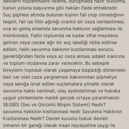
delillerin toplanmasını isteme, duruşmada hazır bulunma,
kanun yoluna başvurma gibi hakları ifade etmektedir.
Suç şüphesi altında bulunan kişinin fail olup olmadığının
tespiti, fail ise fiilin ağırlığı orantılı bir ceza verilebilmesi,
ona en geniş anlamda savunma hakkının sağlanması ile
mümkündür. Failin toplumda ne kadar infial meydana
getiren veya cezası ağır bir suç işlediği iddia edilirse
edilsin, failin savunma hakkının kısıtlanması sonucu
gerektiğinden fazla veya az ceza alması adalet inancına
ve toplum vicdanına zarar verecektir. Bu sebeple
bireylerin topluluk olarak yaşamaya başladığı dönemden
beri var olan ceza yargılaması bakımından şüpheliye
veya sanığa isnat edilen suçlamalara yönelik olarak
savunma hakkı verilmeli, olay aydınlatılmalı ve hukuka
uygun yöntemlerle maddi gerçek ortaya çıkarılmalıdır.
SEGBİS (Ses ve Görüntü Bilişim Sistemi) Nedir?
savunma hakkinin kisitlanmasi nedir Savunma Hakkının
Kısıtlanması Nedir? Devlet kurumu hukuk devleti
olmanın bir gereği olarak insan haysiyetine saygı ile