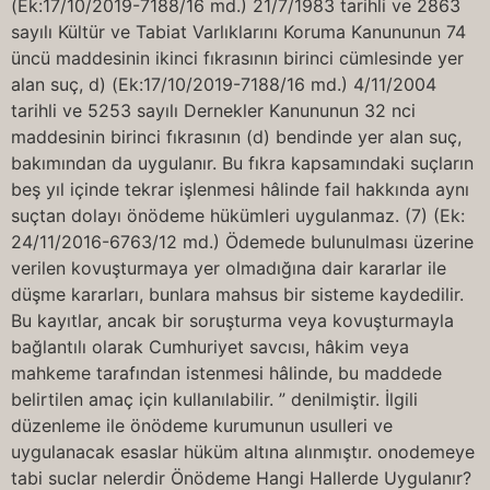
(Ek:17/10/2019-7188/16 md.) 21/7/1983 tarihli ve 2863
sayılı Kültür ve Tabiat Varlıklarını Koruma Kanununun 74
üncü maddesinin ikinci fıkrasının birinci cümlesinde yer
alan suç, d) (Ek:17/10/2019-7188/16 md.) 4/11/2004
tarihli ve 5253 sayılı Dernekler Kanununun 32 nci
maddesinin birinci fıkrasının (d) bendinde yer alan suç,
bakımından da uygulanır. Bu fıkra kapsamındaki suçların
beş yıl içinde tekrar işlenmesi hâlinde fail hakkında aynı
suçtan dolayı önödeme hükümleri uygulanmaz. (7) (Ek:
24/11/2016-6763/12 md.) Ödemede bulunulması üzerine
verilen kovuşturmaya yer olmadığına dair kararlar ile
düşme kararları, bunlara mahsus bir sisteme kaydedilir.
Bu kayıtlar, ancak bir soruşturma veya kovuşturmayla
bağlantılı olarak Cumhuriyet savcısı, hâkim veya
mahkeme tarafından istenmesi hâlinde, bu maddede
belirtilen amaç için kullanılabilir. ” denilmiştir. İlgili
düzenleme ile önödeme kurumunun usulleri ve
uygulanacak esaslar hüküm altına alınmıştır. onodemeye
tabi suclar nelerdir Önödeme Hangi Hallerde Uygulanır?