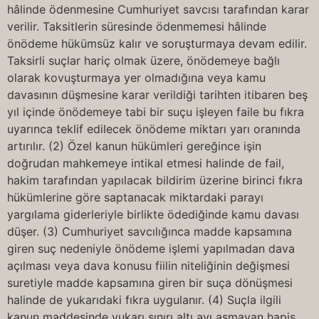
hâlinde ödenmesine Cumhuriyet savcısı tarafından karar
verilir. Taksitlerin süresinde ödenmemesi hâlinde
önödeme hükümsüz kalır ve soruşturmaya devam edilir.
Taksirli suçlar hariç olmak üzere, önödemeye bağlı
olarak kovuşturmaya yer olmadığına veya kamu
davasının düşmesine karar verildiği tarihten itibaren beş
yıl içinde önödemeye tabi bir suçu işleyen faile bu fıkra
uyarınca teklif edilecek önödeme miktarı yarı oranında
artırılır. (2) Özel kanun hükümleri gereğince işin
doğrudan mahkemeye intikal etmesi halinde de fail,
hakim tarafından yapılacak bildirim üzerine birinci fıkra
hükümlerine göre saptanacak miktardaki parayı
yargılama giderleriyle birlikte ödediğinde kamu davası
düşer. (3) Cumhuriyet savcılığınca madde kapsamına
giren suç nedeniyle önödeme işlemi yapılmadan dava
açılması veya dava konusu fiilin niteliğinin değişmesi
suretiyle madde kapsamına giren bir suça dönüşmesi
halinde de yukarıdaki fıkra uygulanır. (4) Suçla ilgili
kanun maddesinde yukarı sınırı altı ayı aşmayan hapis