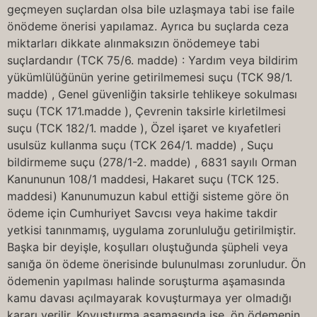
geçmeyen suçlardan olsa bile uzlaşmaya tabi ise faile
önödeme önerisi yapılamaz. Ayrıca bu suçlarda ceza
miktarları dikkate alınmaksızın önödemeye tabi
suçlardandır (TCK 75/6. madde) : Yardım veya bildirim
yükümlülüğünün yerine getirilmemesi suçu (TCK 98/1.
madde) , Genel güvenliğin taksirle tehlikeye sokulması
suçu (TCK 171.madde ), Çevrenin taksirle kirletilmesi
suçu (TCK 182/1. madde ), Özel işaret ve kıyafetleri
usulsüz kullanma suçu (TCK 264/1. madde) , Suçu
bildirmeme suçu (278/1-2. madde) , 6831 sayılı Orman
Kanununun 108/1 maddesi, Hakaret suçu (TCK 125.
maddesi) Kanunumuzun kabul ettiği sisteme göre ön
ödeme için Cumhuriyet Savcısı veya hakime takdir
yetkisi tanınmamış, uygulama zorunluluğu getirilmiştir.
Başka bir deyişle, koşulları oluştuğunda şüpheli veya
sanığa ön ödeme önerisinde bulunulması zorunludur. Ön
ödemenin yapılması halinde soruşturma aşamasında
kamu davası açılmayarak kovuşturmaya yer olmadığı
kararı verilir. Kovuşturma aşamasında ise, ön ödemenin