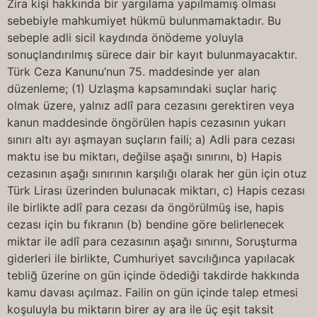
Zira kişi hakkında bir yargılama yapılmamış olması
sebebiyle mahkumiyet hükmü bulunmamaktadır. Bu
sebeple adli sicil kaydında önödeme yoluyla
sonuçlandırılmış sürece dair bir kayıt bulunmayacaktır.
Türk Ceza Kanunu’nun 75. maddesinde yer alan
düzenleme; (1) Uzlaşma kapsamındaki suçlar hariç
olmak üzere, yalnız adlî para cezasını gerektiren veya
kanun maddesinde öngörülen hapis cezasının yukarı
sınırı altı ayı aşmayan suçların faili; a) Adli para cezası
maktu ise bu miktarı, değilse aşağı sınırını, b) Hapis
cezasının aşağı sınırının karşılığı olarak her gün için otuz
Türk Lirası üzerinden bulunacak miktarı, c) Hapis cezası
ile birlikte adlî para cezası da öngörülmüş ise, hapis
cezası için bu fıkranın (b) bendine göre belirlenecek
miktar ile adlî para cezasının aşağı sınırını, Soruşturma
giderleri ile birlikte, Cumhuriyet savcılığınca yapılacak
tebliğ üzerine on gün içinde ödediği takdirde hakkında
kamu davası açılmaz. Failin on gün içinde talep etmesi
koşuluyla bu miktarın birer ay ara ile üç eşit taksit