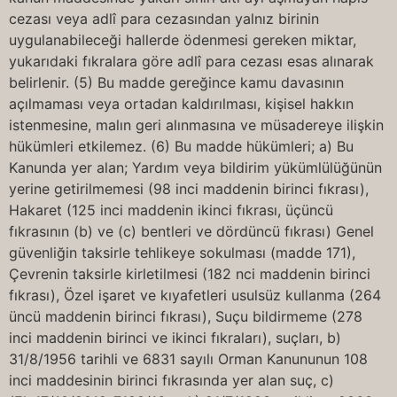
cezası veya adlî para cezasından yalnız birinin
uygulanabileceği hallerde ödenmesi gereken miktar,
yukarıdaki fıkralara göre adlî para cezası esas alınarak
belirlenir. (5) Bu madde gereğince kamu davasının
açılmaması veya ortadan kaldırılması, kişisel hakkın
istenmesine, malın geri alınmasına ve müsadereye ilişkin
hükümleri etkilemez. (6) Bu madde hükümleri; a) Bu
Kanunda yer alan; Yardım veya bildirim yükümlülüğünün
yerine getirilmemesi (98 inci maddenin birinci fıkrası),
Hakaret (125 inci maddenin ikinci fıkrası, üçüncü
fıkrasının (b) ve (c) bentleri ve dördüncü fıkrası) Genel
güvenliğin taksirle tehlikeye sokulması (madde 171),
Çevrenin taksirle kirletilmesi (182 nci maddenin birinci
fıkrası), Özel işaret ve kıyafetleri usulsüz kullanma (264
üncü maddenin birinci fıkrası), Suçu bildirmeme (278
inci maddenin birinci ve ikinci fıkraları), suçları, b)
31/8/1956 tarihli ve 6831 sayılı Orman Kanununun 108
inci maddesinin birinci fıkrasında yer alan suç, c)