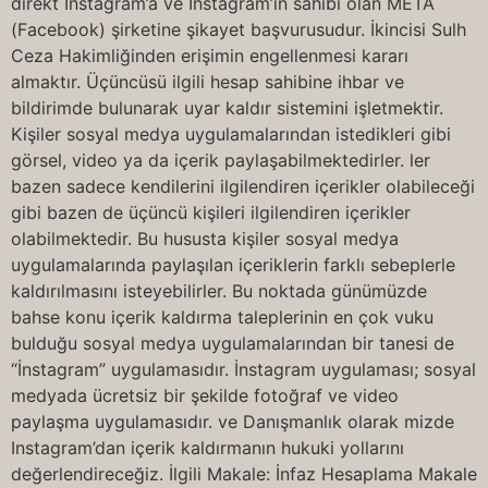
direkt Instagram’a ve Instagram’ın sahibi olan META
(Facebook) şirketine şikayet başvurusudur. İkincisi Sulh
Ceza Hakimliğinden erişimin engellenmesi kararı
almaktır. Üçüncüsü ilgili hesap sahibine ihbar ve
bildirimde bulunarak uyar kaldır sistemini işletmektir.
Kişiler sosyal medya uygulamalarından istedikleri gibi
görsel, video ya da içerik paylaşabilmektedirler. ler
bazen sadece kendilerini ilgilendiren içerikler olabileceği
gibi bazen de üçüncü kişileri ilgilendiren içerikler
olabilmektedir. Bu hususta kişiler sosyal medya
uygulamalarında paylaşılan içeriklerin farklı sebeplerle
kaldırılmasını isteyebilirler. Bu noktada günümüzde
bahse konu içerik kaldırma taleplerinin en çok vuku
bulduğu sosyal medya uygulamalarından bir tanesi de
“İnstagram” uygulamasıdır. İnstagram uygulaması; sosyal
medyada ücretsiz bir şekilde fotoğraf ve video
paylaşma uygulamasıdır. ve Danışmanlık olarak mizde
Instagram’dan içerik kaldırmanın hukuki yollarını
değerlendireceğiz. İlgili Makale: İnfaz Hesaplama Makale