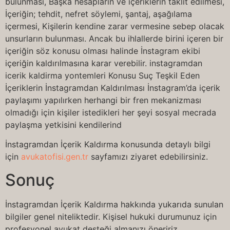
bulunması, Başka hesapların ve içeriklerin taklit edilmesi,
İçeriğin; tehdit, nefret söylemi, şantaj, aşağılama
içermesi, Kişilerin kendine zarar vermesine sebep olacak
unsurların bulunması. Ancak bu ihlallerde birini içeren bir
içeriğin söz konusu olması halinde İnstagram ekibi
içeriğin kaldırılmasına karar verebilir. instagramdan
icerik kaldirma yontemleri Konusu Suç Teşkil Eden
İçeriklerin İnstagramdan Kaldırılması İnstagram’da içerik
paylaşımı yapılırken herhangi bir fren mekanizması
olmadığı için kişiler istedikleri her şeyi sosyal mecrada
paylaşma yetkisini kendilerind
İnstagramdan İçerik Kaldırma konusunda detaylı bilgi
için
avukatofisi.gen.tr
sayfamızı ziyaret edebilirsiniz.
Sonuç
İnstagramdan İçerik Kaldırma hakkında yukarıda sunulan
bilgiler genel niteliktedir. Kişisel hukuki durumunuz için
profesyonel avukat desteği almanızı öneririz.