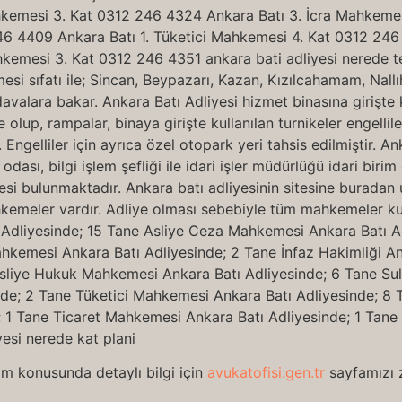
hkemesi 3. Kat 0312 246 4324 Ankara Batı 3. İcra Mahkem
46 4409 Ankara Batı 1. Tüketici Mahkemesi 4. Kat 0312 246
mesi 3. Kat 0312 246 4351 ankara bati adliyesi nerede tel
mesi sıfatı ile; Sincan, Beypazarı, Kazan, Kızılcahamam, Nal
 davalara bakar. Ankara Batı Adliyesi hizmet binasına girişte 
te olup, rampalar, binaya girişte kullanılan turnikeler engel
. Engelliler için ayrıca özel otopark yeri tahsis edilmiştir. 
ası, bilgi işlem şefliği ile idari işler müdürlüğü idari bir
si bulunmaktadır. Ankara batı adliyesinin sitesine buradan ul
emeler vardır. Adliye olması sebebiyle tüm mahkemeler kur
ı Adliyesinde; 15 Tane Asliye Ceza Mahkemesi Ankara Batı 
hkemesi Ankara Batı Adliyesinde; 2 Tane İnfaz Hakimliği An
sliye Hukuk Mahkemesi Ankara Batı Adliyesinde; 6 Tane Su
de; 2 Tane Tüketici Mahkemesi Ankara Batı Adliyesinde; 8 
 1 Tane Ticaret Mahkemesi Ankara Batı Adliyesinde; 1 Tan
yesi nerede kat plani
im konusunda detaylı bilgi için
avukatofisi.gen.tr
sayfamızı z