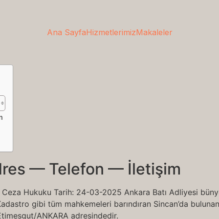
Ana Sayfa
Hizmetlerimiz
Makaleler
m
dres — Telefon — İletişim
şim Ceza Hukuku Tarih: 24-03-2025 Ankara Batı Adliyesi büny
e Kadastro gibi tüm mahkemeleri barındıran Sincan’da bulunan 
 Etimesgut/ANKARA adresindedir.