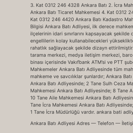
3. Kat 0312 246 4328 Ankara Batı 2. İcra Ma
Ankara Batı Ticaret Mahkemesi 4. Kat 0312 2
Kat 0312 246 4420 Ankara Batı Kadastro Mahke
Bilgisi Ankara Batı Adliyesi, ilk derece mahke
ilçelerinin idari sınırlarını kapsayacak şekilde
engellilerin kolay kullanabilecekleri yükseklik
rahatlık sağlayacak şekilde dizayn ettirilmiştir
tarama merkezi, medya iletişim merkezi, baro od
binası içerisinde Vakıfbank ATM’si ve PTT şube
Mahkemeler Ankara Batı Adliyesinde tüm mahk
mahkeme ve savcılıklar şunlardır; Ankara Bat
Ankara Batı Adliyesinde; 2 Tane Sulh Ceza Ma
Mahkemesi Ankara Batı Adliyesinde; 8 Tane A
10 Tane Aile Mahkemesi Ankara Batı Adliyesin
Tane İcra Mahkemesi Ankara Batı Adliyesinde;
1 Tane İcra Müdürlüğü vardır. ankara bati adli
Ankara Batı Adliyesi Adres — Telefon — İletiş