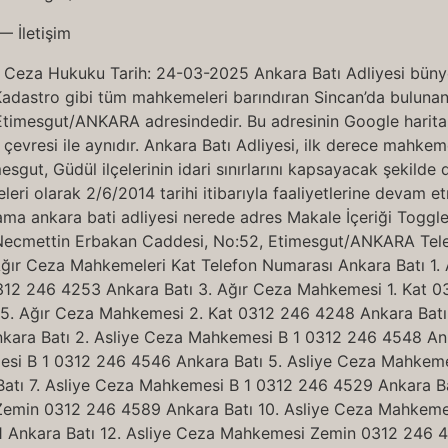
şim Ceza Hukuku Tarih: 24-03-2025 Ankara Batı Adliyesi büny
e Kadastro gibi tüm mahkemeleri barındıran Sincan’da bulunan 
timesgut/ANKARA adresindedir. Bu adresinin Google harita 
 çevresi ile aynıdır. Ankara Batı Adliyesi, ilk derece mahkeme
sgut, Güdül ilçelerinin idari sınırlarını kapsayacak şekilde 
i olarak 2/6/2014 tarihi itibarıyla faaliyetlerine devam etm
saplama ankara bati adliyesi nerede adres Makale İçeriği Togg
. Necmettin Erbakan Caddesi, No:52, Etimesgut/ANKARA Tel
tı Ağır Ceza Mahkemeleri Kat Telefon Numarası Ankara Batı
312 246 4253 Ankara Batı 3. Ağır Ceza Mahkemesi 1. Kat 0
5. Ağır Ceza Mahkemesi 2. Kat 0312 246 4248 Ankara Batı 
kara Batı 2. Asliye Ceza Mahkemesi B 1 0312 246 4548 Ank
si B 1 0312 246 4546 Ankara Batı 5. Asliye Ceza Mahkemes
tı 7. Asliye Ceza Mahkemesi B 1 0312 246 4529 Ankara Ba
Zemin 0312 246 4589 Ankara Batı 10. Asliye Ceza Mahkeme
Ankara Batı 12. Asliye Ceza Mahkemesi Zemin 0312 246 4