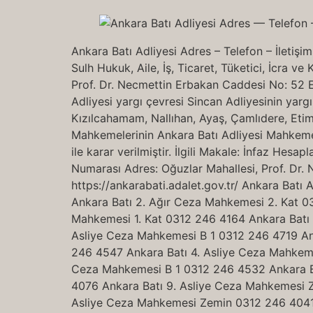
Ankara Batı Adliyesi Adres – Telefon – İleti
Sulh Hukuk, Aile, İş, Ticaret, Tüketici, İcra v
Prof. Dr. Necmettin Erbakan Caddesi No: 52 E
Adliyesi yargı çevresi Sincan Adliyesinin yargı
Kızılcahamam, Nallıhan, Ayaş, Çamlıdere, Etime
Mahkemelerinin Ankara Batı Adliyesi Mahkemeler
ile karar verilmiştir. İlgili Makale: İnfaz He
Numarası Adres: Oğuzlar Mahallesi, Prof. Dr
https://ankarabati.adalet.gov.tr/ Ankara Ba
Ankara Batı 2. Ağır Ceza Mahkemesi 2. Kat 0
Mahkemesi 1. Kat 0312 246 4164 Ankara Batı 
Asliye Ceza Mahkemesi B 1 0312 246 4719 An
246 4547 Ankara Batı 4. Asliye Ceza Mahkeme
Ceza Mahkemesi B 1 0312 246 4532 Ankara Ba
4076 Ankara Batı 9. Asliye Ceza Mahkemesi 
Asliye Ceza Mahkemesi Zemin 0312 246 4041 