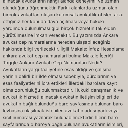
alınacak avukatların hangi alanda deneyimli ve uzman
olunduğunu öğrenmektir. Farklı alanlarda uzman olan
birçok avukattan oluşan kurumsal avukatlık ofisleri arzu
ettiğiniz her konuda dava açılması veya hukuki
yardımda bulunulması gibi birçok hizmetin tek elden
yürütülmesine imkan verecektir. Bu yazımızda Ankara
avukat cep numaralarına nereden ulaşabileceğiniz
hakkında bilgi verilecektir. İlgili Makale: İnfaz Hesaplama
ankara avukat cep numaralari bulma Makale İçeriği
Toggle Ankara Avukatı Cep Numaraları Nedir?
Avukatların yargı faaliyetine esas aldığı ve çalışma
yerinin belirli bir ilde olması sebebiyle, bürolarının ve
esas faaliyetlerini icra ettikleri illerdeki barolara kayıt
olma zorunluluğu bulunmaktadır. Hukuki danışmanlık ve
avukatlık hizmeti alınacak avukatın iletişim bilgileri de
avukatın bağlı bulunduğu baro sayfasında bulunan baro
levhasına ulaşılmak istenilen avukatın adı soyadı veya
sicil numarası yazılarak bulunabilmektedir. İllerin baro
sayfalarında o baroya bağlı bulunan avukatların isimleri,