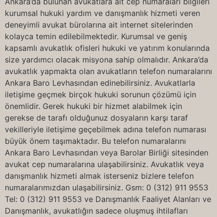
Ankara’da bulunan avukatlara ait cep numaraları bilgileri
kurumsal hukuki yardım ve danışmanlık hizmeti veren
deneyimli avukat bürolarına ait internet sitelerinden
kolayca temin edilebilmektedir. Kurumsal ve geniş
kapsamlı avukatlık ofisleri hukuki ve yatırım konularında
size yardımcı olacak misyona sahip olmalıdır. Ankara’da
avukatlık yapmakta olan avukatların telefon numaralarını
Ankara Baro Levhasından edinebilirsiniz. Avukatlarla
iletişime geçmek birçok hukuki sorunun çözümü için
önemlidir. Gerek hukuki bir hizmet alabilmek için
gerekse de tarafı olduğunuz dosyaların karşı taraf
vekilleriyle iletişime geçebilmek adına telefon numarası
büyük önem taşımaktadır. Bu telefon numaralarını
Ankara Baro Levhasından veya Barolar Birliği sitesinden
avukat cep numaralarına ulaşabilirsiniz. Avukatlık veya
danışmanlık hizmeti almak isterseniz bizlere telefon
numaralarımızdan ulaşabilirsiniz. Gsm: 0 (312) 911 9553
Tel: 0 (312) 911 9553 ve Danışmanlık Faaliyet Alanları ve
Danışmanlık, avukatlığın sadece oluşmuş ihtilafları