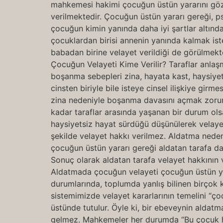
mahkemesi hakimi çocuğun üstün yararını gözet
verilmektedir. Çocuğun üstün yararı gereği, p
çocuğun kimin yanında daha iyi şartlar altınd
çocuklardan birisi annenin yanında kalmak ist
babadan birine velayet verildiği de görülmek
Çocuğun Velayeti Kime Verilir? Taraflar anla
boşanma sebepleri zina, hayata kast, haysiyetsiz
cinsten biriyle bile isteye cinsel ilişkiye gir
zina nedeniyle boşanma davasını açmak zorund
kadar taraflar arasında yaşanan bir durum ols
haysiyetsiz hayat sürdüğü düşünülerek velaye
şekilde velayet hakkı verilmez. Aldatma ned
çocuğun üstün yararı gereği aldatan tarafa da
Sonuç olarak aldatan tarafa velayet hakkının 
Aldatmada çocuğun velayeti çocuğun üstün yara
durumlarında, toplumda yanlış bilinen birçok 
sistemimizde velayet kararlarının temelini “ço
üstünde tutulur. Öyle ki, bir ebeveynin aldat
gelmez. Mahkemeler her durumda “Bu çocuk han