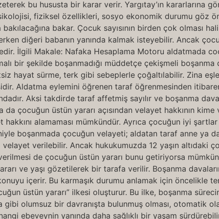
erek bu hususta bir karar verir. Yargıtay’ın kararlarına gö
sikolojisi, fiziksel özellikleri, sosyo ekonomik durumu göz
a bakılacağına bakar. Çocuk sayısının birden çok olması hal
erken diğeri babanın yanında kalmak isteyebilir. Ancak çocu
tedir. İlgili Makale: Nafaka Hesaplama Motoru aldatmada co
şmalı bir şekilde boşanmadığı müddetçe çekişmeli boşanma 
 hayat sürme, terk gibi sebeplerle çoğaltılabilir. Zina eşlerde
mesidir. Aldatma eylemini öğrenen taraf öğrenmesinden itibaren
adır. Aksi takdirde taraf affetmiş sayılır ve boşanma davas
a da çocuğun üstün yararı açısından velayet hakkının kime ve
t hakkını alamaması mümkündür. Ayrıca çocuğun iyi şartlar
eniyle boşanmada çocuğun velayeti; aldatan taraf anne ya 
 velayet verilebilir. Ancak hukukumuzda 12 yaşın altıdaki ç
verilmesi de çocuğun üstün yararı bunu getiriyorsa mümkünd
rı ve yaşı gözetilerek bir tarafa verilir. Boşanma davaları
konuyu içerir. Bu karmaşık durumu anlamak için öncelikle tem
cuğun üstün yararı” ilkesi oluşturur. Bu ilke, boşanma süreci
ma gibi olumsuz bir davranışta bulunmuş olması, otomatik o
gi ebeveynin yanında daha sağlıklı bir yaşam sürdürebilir?