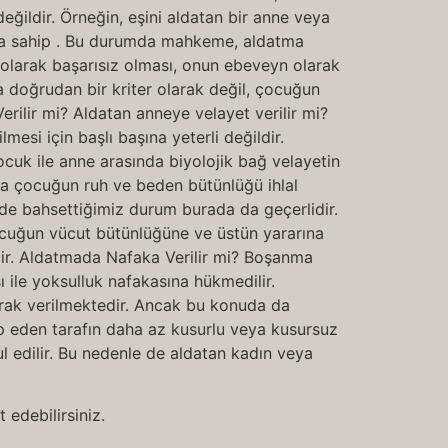
değildir. Örneğin, eşini aldatan bir anne veya
ra sahip . Bu durumda mahkeme, aldatma
ş olarak başarısız olması, onun ebeveyn olarak
a doğrudan bir kriter olarak değil, çocuğun
erilir mi? Aldatan anneye velayet verilir mi?
esi için başlı başına yeterli değildir.
cuk ile anne arasında biyolojik bağ velayetin
da çocuğun ruh ve beden bütünlüğü ihlal
nde bahsettiğimiz durum burada da geçerlidir.
çocuğun vücut bütünlüğüne ve üstün yararına
lir. Aldatmada Nafaka Verilir mi? Boşanma
 ile yoksulluk nafakasına hükmedilir.
rak verilmektedir. Ancak bu konuda da
 eden tarafın daha az kusurlu veya kusursuz
 edilir. Bu nedenle de aldatan kadın veya
 edebilirsiniz.