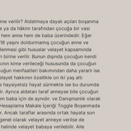
me verilir? Aldatmaya dayalı açılan boşanma
e ya da hâkim tarafından çocuğa bir vasi
kkı hem anne hem de baba üzerindedir. Eğer
yet 18 yaşını doldurmamış çocuğun anne ve
slenmesi gibi hususlar velayet kapsamında
irine verilir. Bunun dışında çocuğun kendi
kının kime verileceği hususunda da çocuğun
cuğun menfaatleri bakımından daha yararlı ise
ayet hakkının özellikle on iki yaş altı
ne haysiyetsiz hayat sürmekte ise bu durumda
ir. Ayrıca aldatan taraf anneyse bile çocuğun
um baba için de aynıdır. ve Danışmanlık olarak
az Hesaplama Makale İçeriği Toggle Boşanmada
ir. Ancak taraflar arasında ortak hayata son
 genel olarak velayet anneye verilse de
alinde velayet babaya verilebilir. Aile