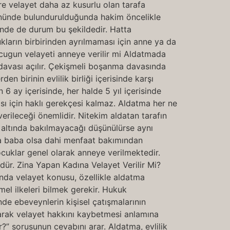
re velayet daha az kusurlu olan tarafa
 önünde bulundurulduğunda hakim öncelikle
inde de durum bu şekildedir. Hatta
kların birbirinden ayrılmaması için anne ya da
cugun velayeti anneye verilir mi Aldatmada
davası açılır. Çekişmeli boşanma davasında
n birinin evlilik birliği içerisinde karşı
 6 ay içerisinde, her halde 5 yıl içerisinde
ı için haklı gerekçesi kalmaz. Aldatma her ne
rileceği önemlidir. Nitekim aldatan tarafın
 altında bakılmayacağı düşünülürse aynı
da baba olsa dahi menfaat bakımından
ocuklar genel olarak anneye verilmektedir.
ür. Zina Yapan Kadına Velayet Verilir Mi?
nda velayet konusu, özellikle aldatma
el ilkeleri bilmek gerekir. Hukuk
nde ebeveynlerin kişisel çatışmalarının
larak velayet hakkını kaybetmesi anlamına
” sorusunun cevabını arar. Aldatma, evlilik