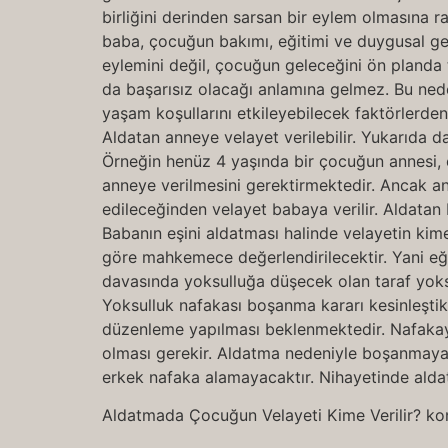
birliğini derinden sarsan bir eylem olmasına ra
baba, çocuğun bakımı, eğitimi ve duygusal g
eylemini değil, çocuğun geleceğini ön planda t
da başarısız olacağı anlamına gelmez. Bu nede
yaşam koşullarını etkileyebilecek faktörlerden
Aldatan anneye velayet verilebilir. Yukarıda da
Örneğin henüz 4 yaşında bir çocuğun annesi, e
anneye verilmesini gerektirmektedir. Ancak a
edileceğinden velayet babaya verilir. Aldatan
Babanın eşini aldatması halinde velayetin kim
göre mahkemece değerlendirilecektir. Yani eğe
davasında yoksulluğa düşecek olan taraf yoksu
Yoksulluk nafakası boşanma kararı kesinleşti
düzenleme yapılması beklenmektedir. Nafakay
olması gerekir. Aldatma nedeniyle boşanmaya k
erkek nafaka alamayacaktır. Nihayetinde aldat
Aldatmada Çocuğun Velayeti Kime Verilir? kon