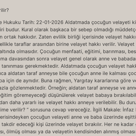
le Hukuku Tarih: 22-01-2026 Aldatmada çocuğun velayeti ki
iri budur. Kural olarak başkaca bir sebep olmadığı müddetç
rtak hakkıdır. Zaten evlilik birliği içerisinde velayet ha
likle taraflar arasından birine velayet hakkı verilir. Vela
ltında olmasıdır. Çocuğun menfaati, eğitimi, barınması, be
a davasından sonra velayet genel olarak anne ve babadan b
da tanınması gerekmektedir. Aldatmada çocuğun velayet hak
ıca aldatan taraf anneyse bile çocuğun anne ile kalması ço
a için de aynıdır. Buna rağmen, Yargıtay kararlarına göre vel
azla gözlenmektedir. Örneğin; aldatan taraf anneyse ve an
eğitim göremeyeceği düşünülerek velayet babaya bırakılabil
an daha yararlı ise velayet hakkı anneye verilebilir. Bu dur
me verilir? ” sorusuna cevap vereceğiz. İlgili Makale: İnf
 içerisindeyken çocuğun velayeti anne ve baba üzerinde eşitt
akdir edeceği kişi üzerinde velayet bırakılır. Her ne kadar
sı, ölmüş olması ya da velayetin kendisinden alınmış olması h