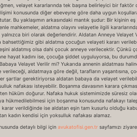
ğmen, velayet kararlarında tek başına belirleyici bir faktör 
elişimi konusunda diğer ebeveyne göre daha uygun koşulla
utar. Bu yaklaşımın arkasındaki mantık şudur: Bir kişinin e
nle mahkemeler, aldatma olayını velayetle ilgili kararlarınd
 yalnızca biri olarak değerlendirir. Aldatan Anneye Velayet V
 bahsettiğimiz gibi aldatma çocuğun velayeti kararı verilebilm
şini aldatmış olsa dahi çocuk anneye verilecektir. Çünkü ço
nne hayat kadını ise, çocuğa şiddet uyguluyorsa, bu durum
 Babaya Velayet Verilir mi? Yukarıda annenin aldatması hali
e verileceği, aldatmaya göre değil, tarafların yaşantısına, 
r şartlar gerektiriyorsa aldatan babaya da velayet verilebi
lluk nafakası isteyebilir. Boşanma davasının karara çıkması
kten hüküm doğurur. Nafaka hukuk sistemimizde süresiz ola
a hükmedilebilmesi için boşanma konusunda nafakayı talep
arar verildiğinde ise aldatan eşin tam kusurlu olduğu kabul
an kadın kendisi için yoksulluk nafakası alamaz.
usunda detaylı bilgi için
avukatofisi.gen.tr
sayfamızı ziyaret