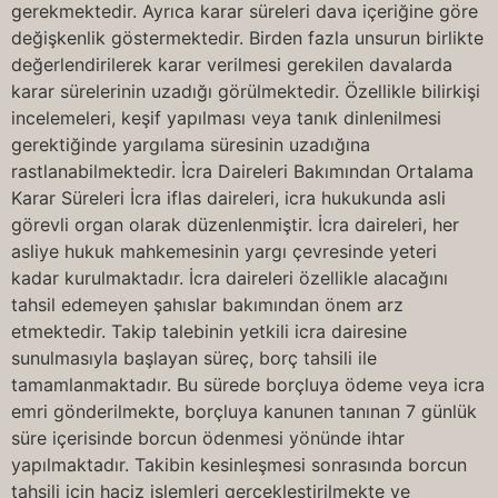
gerekmektedir. Ayrıca karar süreleri dava içeriğine göre
değişkenlik göstermektedir. Birden fazla unsurun birlikte
değerlendirilerek karar verilmesi gerekilen davalarda
karar sürelerinin uzadığı görülmektedir. Özellikle bilirkişi
incelemeleri, keşif yapılması veya tanık dinlenilmesi
gerektiğinde yargılama süresinin uzadığına
rastlanabilmektedir. İcra Daireleri Bakımından Ortalama
Karar Süreleri İcra iflas daireleri, icra hukukunda asli
görevli organ olarak düzenlenmiştir. İcra daireleri, her
asliye hukuk mahkemesinin yargı çevresinde yeteri
kadar kurulmaktadır. İcra daireleri özellikle alacağını
tahsil edemeyen şahıslar bakımından önem arz
etmektedir. Takip talebinin yetkili icra dairesine
sunulmasıyla başlayan süreç, borç tahsili ile
tamamlanmaktadır. Bu sürede borçluya ödeme veya icra
emri gönderilmekte, borçluya kanunen tanınan 7 günlük
süre içerisinde borcun ödenmesi yönünde ihtar
yapılmaktadır. Takibin kesinleşmesi sonrasında borcun
tahsili için haciz işlemleri gerçekleştirilmekte ve