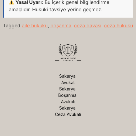
Yasal Uyarı:
Bu içerik genel bilgilendirme
amaçlıdır. Hukuki tavsiye yerine geçmez.
Tagged
aile hukuku
,
boşanma
,
ceza davası
,
ceza hukuku
Sakarya 
Avukat

Sakarya 
Boşanma 
Avukatı

Sakarya 
Ceza Avukatı