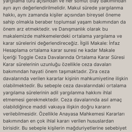
yargılama türü açısından ve her somut olay bakımından
ayrı ayrı değerlendirilmelidir. Makul sürede yargılanma
hakkı, aynı zamanda kişiler açısından bireysel öneme
sahip olmakla beraber toplumsal yaşam bakımından da
önem arz etmektedir. ve Danışmanlık olarak bu
makalemizde mahkemelerdeki ortalama yargılama ve
karar sürelerini değerlendireceğiz. İlgili Makale: İnfaz
Hesaplama ortalama karar suresi ne kadar Makale
İçeriği Toggle Ceza Davalarında Ortalama Karar Süresi
Karar sürelerinin uzunluğu özellikle ceza davaları
bakımından hayati önem taşımaktadır. Zira ceza
davalarında verilen kararlar kişinin mahkumiyetine ilişkin
olabilmektedir. Bu sebeple ceza davalarındaki ortalama
yargılama sürelerinin adil yargılanma hakkını ihlal
etmemesi gerekmektedir. Ceza davalarında asıl amaç
olabildiğince maddi vakıaya ilişkin doğru kararın
verilebilmesidir. Özellikle Anayasa Mahkemesi Kararları
bakımından en çok ihlal kararı verilen hususlardan
birisidir. Bu sebeple kişilerin mağduriyetlerine sebebiyet