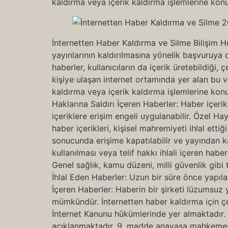
kaldırma veya içerik kaldırma işlemlerine konu 
İnternetten Haber Kaldırma ve Silme Bilişim H
yayınlarının kaldırılmasına yönelik başvuruya d
haberler, kullanıcıların da içerik üretebildiği,
kişiye ulaşan internet ortamında yer alan bu v
kaldırma veya içerik kaldırma işlemlerine konu
Haklarına Saldırı İçeren Haberler: Haber içeri
içeriklere erişim engeli uygulanabilir. Özel Haya
haber içerikleri, kişisel mahremiyeti ihlal etti
sonucunda erişime kapatılabilir ve yayından kald
kullanılması veya telif hakkı ihlali içeren hab
Genel sağlık, kamu düzeni, milli güvenlik gibi 
İhlal Eden Haberler: Uzun bir süre önce yapıla
İçeren Haberler: Haberin bir şirketi lüzumsuz 
mümkündür. İnternetten haber kaldırma için çe
İnternet Kanunu hükümlerinde yer almaktadır. İ
açıklanmaktadır. 9. madde anayasa mahkemesi ta