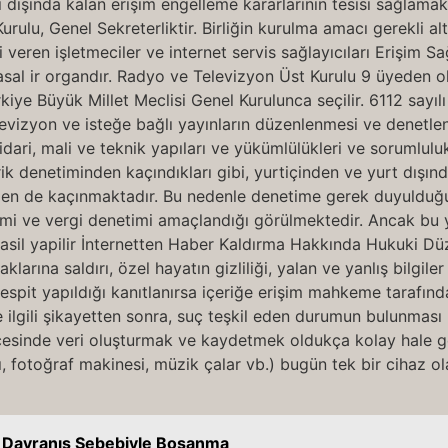
dışında kalan erişim engelleme kararlarının tesisi sağlamakt
rulu, Genel Sekreterliktir. Birliğin kurulma amacı gerekli a
 veren işletmeciler ve internet servis sağlayıcıları Erişim Sağ
l ir organdır. Radyo ve Televizyon Üst Kurulu 9 üyeden olu
ye Büyük Millet Meclisi Genel Kurulunca seçilir. 6112 sayılı 
televizyon ve isteğe bağlı yayınların düzenlenmesi ve denet
ari, mali ve teknik yapıları ve yükümlülükleri ve sorumluluklar
ik denetiminden kaçındıkları gibi, yurtiçinden ve yurt dışınd
erden de kaçınmaktadır. Bu nedenle denetime gerek duyulduğ
imi ve vergi denetimi amaçlandığı görülmektedir. Ancak bu ye
nasil yapilir İnternetten Haber Kaldırma Hakkında Hukuki Düz
aklarına saldırı, özel hayatın gizliliği, yalan ve yanlış bilgil
espit yapıldığı kanıtlanırsa içeriğe erişim mahkeme tarafınd
r ve ilgili şikayetten sonra, suç teşkil eden durumun bulunmas
icesinde veri oluşturmak ve kaydetmek oldukça kolay hale ge
ı, fotoğraf makinesi, müzik çalar vb.) bugün tek bir cihaz 
cı Davranış Sebebiyle Boşanma