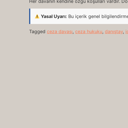
Her davanın kendine özgü koşulları vardır. Doğ
Yasal Uyarı:
Bu içerik genel bilgilendirm
Tagged
ceza davası
,
ceza hukuku
,
danıştay
,
i