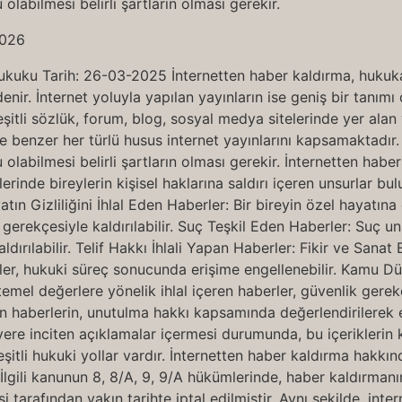
olabilmesi belirli şartların olması gerekir.
ukuku Tarih: 26-03-2025 İnternetten haber kaldırma, hukuka
enir. İnternet yoluyla yapılan yayınların ise geniş bir tanımı
 çeşitli sözlük, forum, blog, sosyal medya sitelerinde yer ala
e benzer her türlü husus internet yayınlarını kapsamaktadır.
 olabilmesi belirli şartların olması gerekir. İnternetten ha
klerinde bireylerin kişisel haklarına saldırı içeren unsurla
tın Gizliliğini İhlal Eden Haberler: Bir bireyin özel hayatına d
ği gerekçesiyle kaldırılabilir. Suç Teşkil Eden Haberler: Suç un
ırılabilir. Telif Hakkı İhlali Yapan Haberler: Fikir ve Sanat 
erler, hukuki süreç sonucunda erişime engellenebilir. Kamu Dü
temel değerlere yönelik ihlal içeren haberler, güvenlik gerek
n haberlerin, unutulma hakkı kapsamında değerlendirilerek er
yere inciten açıklamalar içermesi durumunda, bu içeriklerin 
şitli hukuki yollar vardır. İnternetten haber kaldırma hakkı
lgili kanunun 8, 8/A, 9, 9/A hükümlerinde, haber kaldırmanın
rafından yakın tarihte iptal edilmiştir. Aynı şekilde, inte