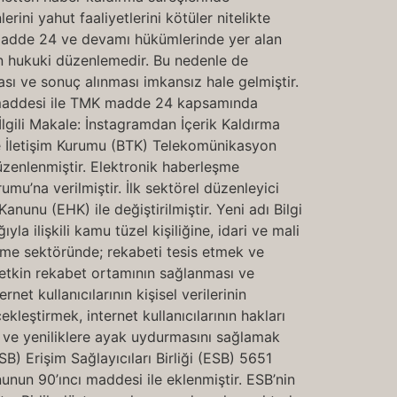
ini yahut faaliyetlerini kötüler nitelikte
madde 24 ve devamı hükümlerinde yer alan
ılan hukuki düzenlemedir. Bu nedenle de
sı ve sonuç alınması imkansız hale gelmiştir.
/A maddesi ile TMK madde 24 kapsamında
İlgili Makale: İnstagramdan İçerik Kaldırma
Ve İletişim Kurumu (BTK) Telekomünikasyon
düzenlenmiştir. Elektronik haberleşme
u’na verilmiştir. İlk sektörel düzenleyici
unu (EHK) ile değiştirilmiştir. Yeni adı Bilgi
a ilişkili kamu tüzel kişiliğine, idari ve mali
eşme sektöründe; rekabeti tesis etmek ve
 etkin rekabet ortamının sağlanması ve
et kullanıcılarının kişisel verilerinin
kleştirmek, internet kullanıcılarının hakları
 ve yeniliklere ayak uydurmasını sağlamak
B) Erişim Sağlayıcıları Birliği (ESB) 5651
nun 90’ıncı maddesi ile eklenmiştir. ESB’nin