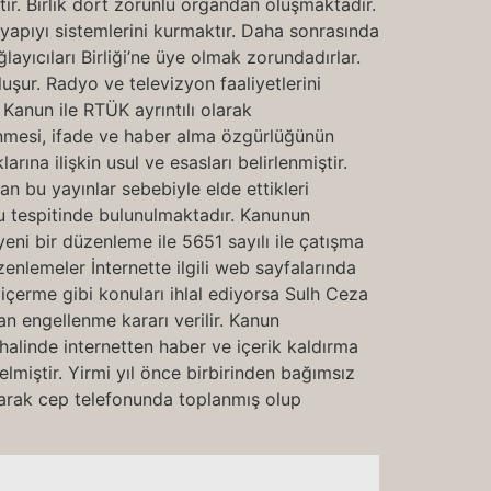
ır. Birlik dört zorunlu organdan oluşmaktadır.
ltyapıyı sistemlerini kurmaktır. Daha sonrasında
layıcıları Birliği’ne üye olmak zorundadırlar.
şur. Radyo ve televizyon faaliyetlerini
Kanun ile RTÜK ayrıntılı olarak
lenmesi, ifade ve haber alma özgürlüğünün
ına ilişkin usul ve esasları belirlenmiştir.
an bu yayınlar sebebiyle elde ettikleri
u tespitinde bulunulmaktadır. Kanunun
ni bir düzenleme ile 5651 sayılı ile çatışma
enlemeler İnternette ilgili web sayfalarında
er içerme gibi konuları ihlal ediyorsa Sulh Ceza
an engellenme kararı verilir. Kanun
ı halinde internetten haber ve içerik kaldırma
lmiştir. Yirmi yıl önce birbirinden bağımsız
olarak cep telefonunda toplanmış olup