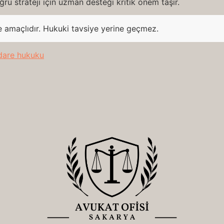
ru strateji için uzman desteği kritik önem taşır.
e amaçlıdır. Hukuki tavsiye yerine geçmez.
dare hukuku