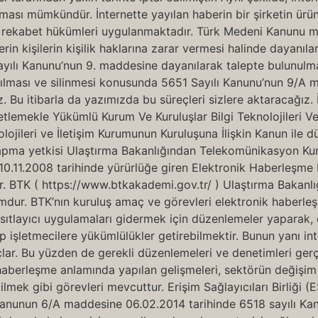
ı mümkündür. İnternette yayılan haberin bir şirketin ürünler
z rekabet hükümleri uygulanmaktadır. Türk Medeni Kanunu 
berin kişilerin kişilik haklarına zarar vermesi halinde dayan
yılı Kanunu’nun 9. maddesine dayanılarak talepte bulunulma
dırılması ve silinmesi konusunda 5651 Sayılı Kanunu’nun 9
 Bu itibarla da yazımızda bu süreçleri sizlere aktaracağız. 
netlemekle Yükümlü Kurum Ve Kuruluşlar Bilgi Teknolojileri 
olojileri ve İletişim Kurumunun Kuruluşuna İlişkin Kanun ile 
pma yetkisi Ulaştırma Bakanlığından Telekomünikasyon Kurum
11.2008 tarihinde yürürlüğe giren Elektronik Haberleşme Kan
. BTK ( https://www.btkakademi.gov.tr/ ) Ulaştırma Bakanlığıyl
urumdur. BTK’nın kuruluş amaç ve görevleri elektronik haberl
sıtlayıcı uygulamaları gidermek için düzenlemeler yaparak,
şletmecilere yükümlülükler getirebilmektir. Bunun yanı intern
çlar. Bu yüzden de gerekli düzenlemeleri ve denetimleri gerçe
haberleşme anlamında yapılan gelişmeleri, sektörün değişim
ek gibi görevleri mevcuttur. Erişim Sağlayıcıları Birliği (ES
Kanunun 6/A maddesine 06.02.2014 tarihinde 6518 sayılı Kanu