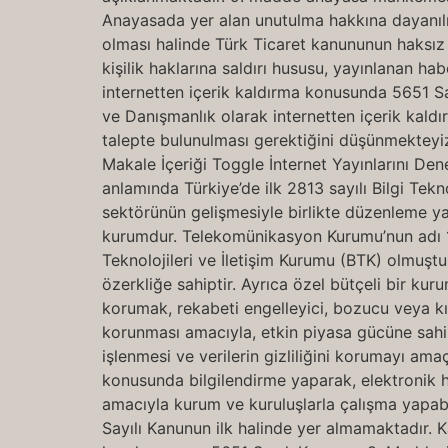
Anayasada yer alan unutulma hakkına dayanılmas
olması halinde Türk Ticaret kanununun haksı
kişilik haklarına saldırı hususu, yayınlanan ha
internetten içerik kaldırma konusunda 5651 Sa
ve Danışmanlık olarak internetten içerik kal
talepte bulunulması gerektiğini düşünmekteyiz.
Makale İçeriği Toggle İnternet Yayınlarını De
anlamında Türkiye’de ilk 2813 sayılı Bilgi Tekn
sektörünün gelişmesiyle birlikte düzenleme ya
kurumdur. Telekomünikasyon Kurumu’nun adı 10.
Teknolojileri ve İletişim Kurumu (BTK) olmuştur
özerkliğe sahiptir. Ayrıca özel bütçeli bir k
korumak, rekabeti engelleyici, bozucu veya kı
korunması amacıyla, etkin piyasa gücüne sahip i
işlenmesi ve verilerin gizliliğini korumayı ama
konusunda bilgilendirme yaparak, elektronik 
amacıyla kurum ve kuruluşlarla çalışma yapabilm
Sayılı Kanunun ilk halinde yer almamaktadır. 