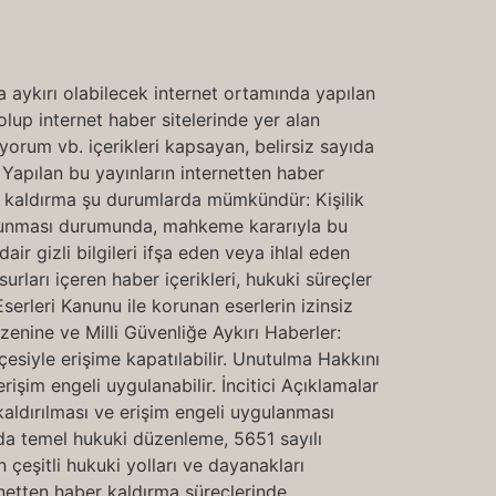
 aykırı olabilecek internet ortamında yapılan
 olup internet haber sitelerinde yer alan
n yorum vb. içerikleri kapsayan, belirsiz sayıda
 Yapılan bu yayınların internetten haber
ber kaldırma şu durumlarda mümkündür: Kişilik
r bulunması durumunda, mahkeme kararıyla bu
air gizli bilgileri ifşa eden veya ihlal eden
surları içeren haber içerikleri, hukuki süreçler
Eserleri Kanunu ile korunan eserlerin izinsiz
zenine ve Milli Güvenliğe Aykırı Haberler:
çesiyle erişime kapatılabilir. Unutulma Hakkını
işim engeli uygulanabilir. İncitici Açıklamalar
kaldırılması ve erişim engeli uygulanması
nda temel hukuki düzenleme, 5651 sayılı
 çeşitli hukuki yolları ve dayanakları
rnetten haber kaldırma süreçlerinde