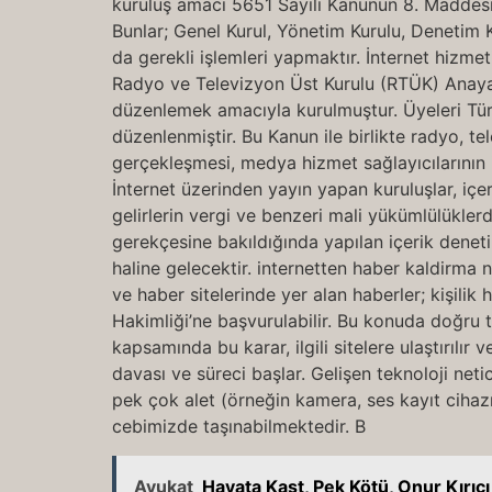
kuruluş amacı 5651 Sayılı Kanunun 8. Maddesi 
Bunlar; Genel Kurul, Yönetim Kurulu, Denetim Ku
da gerekli işlemleri yapmaktır. İnternet hizmeti
Radyo ve Televizyon Üst Kurulu (RTÜK) Anayasa
düzenlemek amacıyla kurulmuştur. Üyeleri Türki
düzenlenmiştir. Bu Kanun ile birlikte radyo, 
gerçekleşmesi, medya hizmet sağlayıcılarının id
İnternet üzerinden yayın yapan kuruluşlar, içer
gelirlerin vergi ve benzeri mali yükümlülükl
gerekçesine bakıldığında yapılan içerik denet
haline gelecektir. internetten haber kaldirma 
ve haber sitelerinde yer alan haberler; kişilik h
Hakimliği’ne başvurulabilir. Bu konuda doğru t
kapsamında bu karar, ilgili sitelere ulaştırılı
davası ve süreci başlar. Gelişen teknoloji net
pek çok alet (örneğin kamera, ses kayıt cihaz
cebimizde taşınabilmektedir. B
Avukat
Hayata Kast, Pek Kötü, Onur Kırı