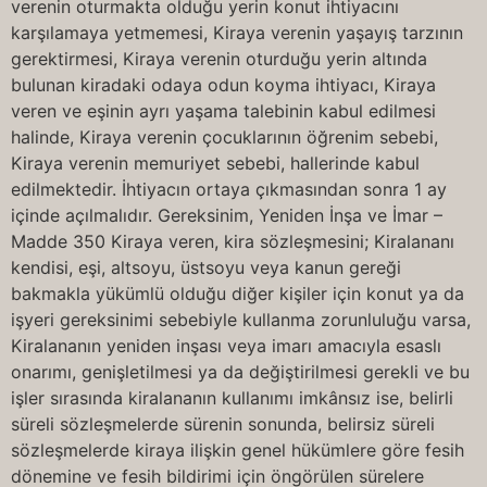
verenin oturmakta olduğu yerin konut ihtiyacını
karşılamaya yetmemesi, Kiraya verenin yaşayış tarzının
gerektirmesi, Kiraya verenin oturduğu yerin altında
bulunan kiradaki odaya odun koyma ihtiyacı, Kiraya
veren ve eşinin ayrı yaşama talebinin kabul edilmesi
halinde, Kiraya verenin çocuklarının öğrenim sebebi,
Kiraya verenin memuriyet sebebi, hallerinde kabul
edilmektedir. İhtiyacın ortaya çıkmasından sonra 1 ay
içinde açılmalıdır. Gereksinim, Yeniden İnşa ve İmar –
Madde 350 Kiraya veren, kira sözleşmesini; Kiralananı
kendisi, eşi, altsoyu, üstsoyu veya kanun gereği
bakmakla yükümlü olduğu diğer kişiler için konut ya da
işyeri gereksinimi sebebiyle kullanma zorunluluğu varsa,
Kiralananın yeniden inşası veya imarı amacıyla esaslı
onarımı, genişletilmesi ya da değiştirilmesi gerekli ve bu
işler sırasında kiralananın kullanımı imkânsız ise, belirli
süreli sözleşmelerde sürenin sonunda, belirsiz süreli
sözleşmelerde kiraya ilişkin genel hükümlere göre fesih
dönemine ve fesih bildirimi için öngörülen sürelere