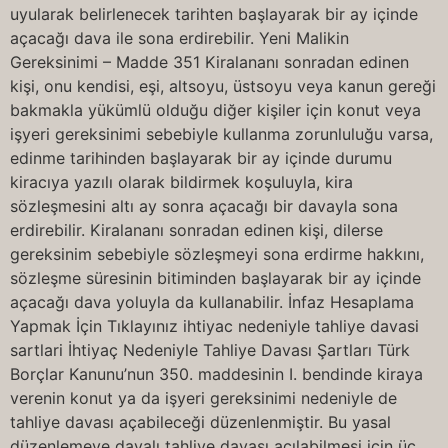
uyularak belirlenecek tarihten başlayarak bir ay içinde
açacağı dava ile sona erdirebilir. Yeni Malikin
Gereksinimi – Madde 351 Kiralananı sonradan edinen
kişi, onu kendisi, eşi, altsoyu, üstsoyu veya kanun gereği
bakmakla yükümlü olduğu diğer kişiler için konut veya
işyeri gereksinimi sebebiyle kullanma zorunluluğu varsa,
edinme tarihinden başlayarak bir ay içinde durumu
kiracıya yazılı olarak bildirmek koşuluyla, kira
sözleşmesini altı ay sonra açacağı bir davayla sona
erdirebilir. Kiralananı sonradan edinen kişi, dilerse
gereksinim sebebiyle sözleşmeyi sona erdirme hakkını,
sözleşme süresinin bitiminden başlayarak bir ay içinde
açacağı dava yoluyla da kullanabilir. İnfaz Hesaplama
Yapmak İçin Tıklayınız ihtiyac nedeniyle tahliye davasi
sartlari İhtiyaç Nedeniyle Tahliye Davası Şartları Türk
Borçlar Kanunu’nun 350. maddesinin I. bendinde kiraya
verenin konut ya da işyeri gereksinimi nedeniyle de
tahliye davası açabileceği düzenlenmiştir. Bu yasal
düzenlemeye dayalı tahliye davası açılabilmesi için üç