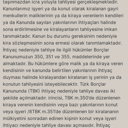
taşınmazdan icra yoluyla tahliyesi gerçekleşmektedir.
Kanunlarımız işyeri ya da konut olarak kiralanan gayri
menkullerin maliklerinin ya da kiraya verenlerin kendileri
ya da Kanunda sayılan yakınlarının ihtiyaçları halinde
sona erdirilmesine ve kiralayanların tahliyesine imkan
tanımaktadır. Kanun bu durumu gereksinim nedeniyle
kira sözleşmesinin sona ermesi olarak tanımlamaktadır.
İhtiyaç nedeniyle tahliye ile ilgili hükümler Borçlar
Kanunumuzun 350, 351 ve 355. maddelerinde yer
almaktadır. Bu hükümlere göre malik ya da kiraya veren
kendisinin ve kanunda belirtilen yakınlarının ihtiyaç
duyması halinde kiralayandan kiralanan iş yerinin ya da
konutun tahliyesini isteyebilecektir. Türk Borçlar
Kanununda (TBK) ihtiyaç nedeniyle tahliye davası iki
şekilde açılmaktadır. irincisi, TBK m.350’de düzenlenen
kiraya verenin kendisinin veya bazı yakınlarının konut
veya işyeri /8TBK m.351’de düzenlenen bir kiralananın
mülkiyetini sonradan edinen kişinin konut veya işyeri
ihtiyacı nedeniyle tahliye davası açmasıdır. İhtiyaç