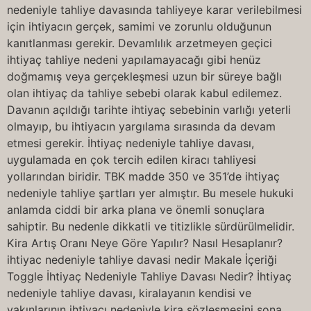
nedeniyle tahliye davasında tahliyeye karar verilebilmesi
için ihtiyacın gerçek, samimi ve zorunlu olduğunun
kanıtlanması gerekir. Devamlılık arzetmeyen geçici
ihtiyaç tahliye nedeni yapılamayacağı gibi henüz
doğmamış veya gerçekleşmesi uzun bir süreye bağlı
olan ihtiyaç da tahliye sebebi olarak kabul edilemez.
Davanın açıldığı tarihte ihtiyaç sebebinin varlığı yeterli
olmayıp, bu ihtiyacın yargılama sırasında da devam
etmesi gerekir. İhtiyaç nedeniyle tahliye davası,
uygulamada en çok tercih edilen kiracı tahliyesi
yollarından biridir. TBK madde 350 ve 351’de ihtiyaç
nedeniyle tahliye şartları yer almıştır. Bu mesele hukuki
anlamda ciddi bir arka plana ve önemli sonuçlara
sahiptir. Bu nedenle dikkatli ve titizlikle sürdürülmelidir.
Kira Artış Oranı Neye Göre Yapılır? Nasıl Hesaplanır?
ihtiyac nedeniyle tahliye davasi nedir Makale İçeriği
Toggle İhtiyaç Nedeniyle Tahliye Davası Nedir? İhtiyaç
nedeniyle tahliye davası, kiralayanın kendisi ve
yakınlarının ihtiyacı nedeniyle kira sözleşmesini sona