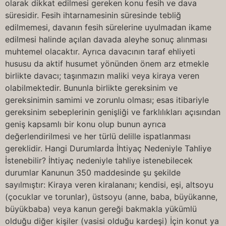
olarak dikkat edilmesi gereken konu fesih ve dava
süresidir. Fesih ihtarnamesinin süresinde tebliğ
edilmemesi, davanın fesih sürelerine uyulmadan ikame
edilmesi halinde açılan davada aleyhe sonuç alınması
muhtemel olacaktır. Ayrıca davacının taraf ehliyeti
hususu da aktif husumet yönünden önem arz etmekle
birlikte davacı; taşınmazın maliki veya kiraya veren
olabilmektedir. Bununla birlikte gereksinim ve
gereksinimin samimi ve zorunlu olması; esas itibariyle
gereksinim sebeplerinin genişliği ve farklılıkları açısından
geniş kapsamlı bir konu olup bunun ayrıca
değerlendirilmesi ve her türlü delille ispatlanması
gereklidir. Hangi Durumlarda İhtiyaç Nedeniyle Tahliye
İstenebilir? İhtiyaç nedeniyle tahliye istenebilecek
durumlar Kanunun 350 maddesinde şu şekilde
sayılmıştır: Kiraya veren kiralananı; kendisi, eşi, altsoyu
(çocuklar ve torunlar), üstsoyu (anne, baba, büyükanne,
büyükbaba) veya kanun gereği bakmakla yükümlü
olduğu diğer kişiler (vasisi olduğu kardeşi) İçin konut ya