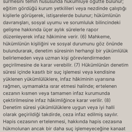
sürmesini temin hususunda hükümlüye öğütte bulunur;
eğitim gördüğü kurum yetkilileri veya nezdinde çalıştığı
kişilerle görüşerek, istişarelerde bulunur; hükümlünün
davranışları, sosyal uyumu ve sorumluluk bilincindeki
gelişme hakkında üçer aylık sürelerle rapor
düzenleyerek infaz hâkimine verir. (6) Mahkeme,
hükümlünün kişiliğini ve sosyal durumunu göz önünde
bulundurarak, denetim süresinin herhangi bir yükümlülük
belirlemeden veya uzman kişi görevlendirmeden
geçirilmesine de karar verebilir. (7) Hükümlünün denetim
süresi içinde kasıtlı bir suç işlemesi veya kendisine
yüklenen yükümlülüklere, infaz hâkiminin uyarısına
rağmen, uymamakta ısrar etmesi halinde; ertelenen
cezanın kısmen veya tamamen infaz kurumunda
çektirilmesine infaz hâkimliğince karar verilir. (8)
Denetim süresi yükümlülüklere uygun veya iyi halli
olarak geçirildiği takdirde, ceza infaz edilmiş sayılır.
Hapis cezasının ertelenmesi, hakkında hapis cezasına
hükmolunan ancak bir daha suç işlemeyeceğine kanaat