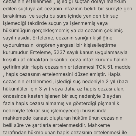
cezasının ertelenmesi , işlediği suçtan dolayı mahkum
edilen suçluya ait cezanın infazının belirli bir süreyle geri
bırakılması ve suçlu bu süre içinde yeniden bir suç
işlemediği takdirde suçun ya işlenmemiş veya
hükümlüğün gerçekleşmemiş ya da cezanın çekilmiş
sayılmasıdır. Erteleme, cezanın sanığın kişiliğine
uydurulmasını öngören yargısal bir kişiselleştirme
kurumudur. Erteleme, 5237 sayılı kanun uygulamasıyla
koşullu af olmaktan çıkarılıp, ceza infaz kurumu haline
getirilmiştir Hapis cezasının ertelenmesi TCK 51. madde
, hapis cezasının ertelenmesini düzenlemiştir. Hapis
cezasının ertelenmesi, işlediği suç nedeniyle 2 yıl (bazı
hükümlüler için 3 yıl) veya daha az hapis cezası alan,
öncesinde kasten işlenen bir suç nedeniyle 3 aydan
fazla hapis cezası almamış ve gösterdiği pişmanlık
nedeniyle tekrar suç işlemeyeceği hususunda
mahkemede kanaat oluşturan hükümlünün cezasının
belli süre ve şartlarla ertelenmesidir. Mahkeme
tarafından hükmolunan hapis cezasının ertelenmesi ile