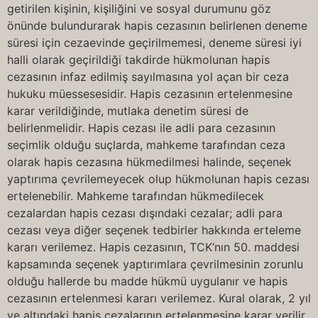
getirilen kişinin, kişiliğini ve sosyal durumunu göz
önünde bulundurarak hapis cezasının belirlenen deneme
süresi için cezaevinde geçirilmemesi, deneme süresi iyi
halli olarak geçirildiği takdirde hükmolunan hapis
cezasının infaz edilmiş sayılmasına yol açan bir ceza
hukuku müessesesidir. Hapis cezasının ertelenmesine
karar verildiğinde, mutlaka denetim süresi de
belirlenmelidir. Hapis cezası ile adli para cezasının
seçimlik olduğu suçlarda, mahkeme tarafından ceza
olarak hapis cezasına hükmedilmesi halinde, seçenek
yaptırıma çevrilemeyecek olup hükmolunan hapis cezası
ertelenebilir. Mahkeme tarafından hükmedilecek
cezalardan hapis cezası dışındaki cezalar; adli para
cezası veya diğer seçenek tedbirler hakkında erteleme
kararı verilemez. Hapis cezasının, TCK’nın 50. maddesi
kapsamında seçenek yaptırımlara çevrilmesinin zorunlu
olduğu hallerde bu madde hükmü uygulanır ve hapis
cezasının ertelenmesi kararı verilemez. Kural olarak, 2 yıl
ve altındaki hapis cezalarının ertelenmesine karar verilir.