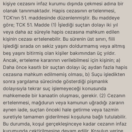
kişiye cezasını infaz kurumu dışında çekmesi adına bir
olanak tanınmaktadır. Hapis cezasının ertelenmesi,
TCK’nın 51. maddesinde düzenlenmiştir. Bu maddeye
göre; TCK 51. Madde (1) İşlediği suçtan dolayı iki yıl
veya daha az süreyle hapis cezasına mahkum edilen
kişinin cezası ertelenebilir. Bu sürenin üst sınırı, fiili
işlediği sırada on sekiz yaşını doldurmamış veya altmış
beş yaşını bitirmiş olan kişiler bakımından üç yıldır.
Ancak, erteleme kararının verilebilmesi için kişinin; a)
Daha önce kasıtlı bir suçtan dolayı üç aydan fazla hapis
cezasına mahkum edilmemiş olması, b) Suçu işledikten
sonra yargılama sürecinde gösterdiği pişmanlık
dolayısıyla tekrar suç işlemeyeceği konusunda
mahkemede bir kanaatin oluşması, gerekir. (2) Cezanın
ertelenmesi, mağdurun veya kamunun uğradığı zararın
aynen iade, suçtan önceki hale getirme veya tazmin
suretiyle tamamen giderilmesi koşuluna bağlı tutulabilir.
Bu durumda, koşul gerçekleşinceye kadar cezanın infaz
kurumunda çektirilmesine devam edilir. Koşulun yerine