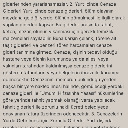
giderlerinden yararlanamazlar. 2. Yurt İçinde Cenaze
Giderleri Yurt içinde cenaze giderleri, ölüm olayının
meydana geldiği yerde, ölünün gömülmesi ile ilgili olarak
yapılan giderleri kapsar. Bu giderler arasında tabut,
kefen, mezar, ölünün yıkanması için gerekli temizlik
malzemeleri sayılabilir. Buna karşın çelenk, törene ait
taşıt giderleri ve benzeri tören harcamaları cenaze
gideri tanımına girmez. Cenaze, kişinin tedavi olduğu
hastane veya ölenin kurumunca ya da ailesi veya
yakınları tarafından kaldırılmışsa cenaze giderlerini
gösteren faturaların veya belgelerin ibrazı ile kurumca
ödenecektir. Cenazenin, memurun bulunduğu yerden
başka bir yere nakledilmesi halinde, gömüleceği yerdeki
cenaze gideri ile “Umumi Hıfzısıhha Yasası” hükümlerine
göre yerinde tahnit yapmak olanağı varsa yapılacak
tahnit giderleri ile zorunlu nakil ücreti belediyece
onaylanan fatura üzerinden ödenecektir. 3. Cenazelerin
Yurda Getirilmesi için Zorunlu Giderler Yurt dışında
sürekli veya geçici görevde bulunan veya yetiştirilmek,