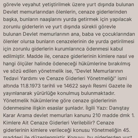
görevle veyahut yetiştirilmek üzere yurt dışında bulunan
Devlet memurlarından ölenlerin, cenaze giderlerinden
başka, bunların naaşlarını yurda getirmek için yapılacak
zorunlu giderlerin ve yurt dışında sürekli görevle
bulunan Devlet memurlarının ana, baba ve çocuklarından
ölenler olursa bunların cenazelerinin de yurda getirilmesi
için zorunlu giderlerin kurumlarınca ödenmesi kabul
edilmiştir. Madde ile, cenaze giderlerinin kimlere nasıl ve
hangi ölçüler halinde ödeneceği hükümlerine bırakılmış
ve sözü edilen yönetmelik ise, “Devlet Memurlarının
Tedavi Yardımı ve Cenaze Giderleri Yönetmeliği” ismi
altında 11.8.1973 tarihli ve 14622 sayılı Resmi Gazete ile
yayınlanarak yürürlüğe konulmuş bulunmaktadır.
Yönetmelik hükümlerine göre cenaze giderlerinin
ödenmesine ilişkin esaslar şunladır. İlgili Yazı: Danıştay
Karar Arama devlet memurları kanunu 210 madde dmk 1.
Kimlere Ait Cenaze Giderleri Verilebilir? Cenaze
giderlerinin kimlere verileceği konusu Yönetmeliğin 45.
maddesi ile düzenlenmiştir. Konuyu, bu giderlerden yurt