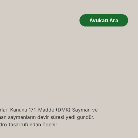
Avukatı Ara
urları Kanunu 171. Madde (DMK) Sayman ve
nan saymanların devir süresi yedi gündür.
adro tasarrufundan ödenir.