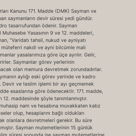
urları Kanunu 171. Madde (DMK) Sayman ve
nan saymanların devir süresi yedi gündür.
kadro tasarrufundan ödenir. Sayman
el Muhasebe Yasasının 9 ve 12. maddeleri,
n, “Varidatı tahsil, nukud ve ayniyatı
a müteferri nakdi ve ayni bilcümle mali
anlar yasalarımıza göre üçe ayrılır. Gelir,
irler. Saymanlar görev yerlerinin
tanacak olan memura devretmek zorundadırlar.
 saymanın aylığı eski görev yerinde ve kadro
. Devir ve teslim işlemi bir ayı geçmemek
adde esaslarına göre ödenecektir. 171. madde,
ın 12. maddesinde şöyle tanımlanmıştır.
ile muhasip nam ve hesabına muvakkaten kabz
er olup, hesaplarını bağlı oldukları
ak olanlara devretmeleri gerekir. Bu süre
nmıştır. Sayman mutemetlerinin 15 günlük
teslim süresi sonunda ise sayman mutemetlerine