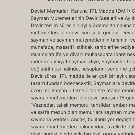
Devlet Memurları Kanunu 171. Madde (DMK) G
Sayman Mutemetlerinin Devir Süreleri ve Aylık
Devir teslim süresinin aylık ödeme zamanına r
mutemetleri için devir süresi iki gündür. Dev
sayman ve sayman mutemetlerinin tanımını ve g
muhafaza, masarifi istihkak sahiplerine tediye
muamelâtı ifa ve divanı muhasebata idare hesab
gider ve ayniyat saymanı diye, Saymanlar hesa
değiştirilmesi halinde, hesaplarını yerlerin
Devir süresi 171. madde ile en çok bir aylık sü
tasarrufundan ödenecektir. Saymanlara devirle
üzere ne zaman biterse o tarihte atama emrini
sayman mutemetleri için devir süresini 15 gün
“Veznedar, tahsil memuru, tahsildar, ambar 
ve sarfa mezun olan memurlara sayman muteme
saymana verirler. Ancak, bunların yer değiştir
sayman mutemetleri bakımından, özellikle daha
devir süresi içinde aylıkları eski görev yeri