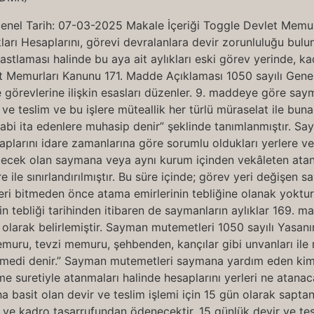
enel Tarih: 07-03-2025 Makale İçeriği Toggle Devlet Mem
ları Hesaplarını, görevi devralanlara devir zorunluluğu bulu
astlaması halinde bu aya ait aylıkları eski görev yerinde, 
let Memurları Kanunu 171. Madde Açıklaması 1050 sayılı Gen
örevlerine ilişkin esasları düzenler. 9. maddeye göre sayma
 ve teslim ve bu işlere müteallik her türlü müraselat ile bun
i ita edenlere muhasip denir” şeklinde tanımlanmıştır. Saym
plarını idare zamanlarına göre sorumlu oldukları yerlere ver
e gelecek olan saymana veya aynı kurum içinden vekâleten a
re ile sınırlandırılmıştır. Bu süre içinde; görev yeri değişen
ri bitmeden önce atama emirlerinin tebliğine olanak yoktur
n tebliği tarihinden itibaren de saymanların aylıklar 169. m
 olarak belirlemiştir. Sayman mutemetleri 1050 sayılı Yasan
memuru, tevzi memuru, şehbenden, kançılar gibi unvanları 
di denir.” Sayman mutemetleri saymana yardım eden kimsel
me suretiyle atanmaları halinde hesaplarını yerleri ne atanac
 basit olan devir ve teslim işlemi için 15 gün olarak sapta
nde ve kadro tasarrufundan ödenecektir. 15 günlük devir ve 