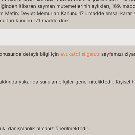
bliğinden itibaren sayman mutemetlerinin aylıkları, 169. madd
m Metin: Devlet Memurları Kanunu 171. madde emsal karar 
memurları kanunu 171 madde dmk
nusunda detaylı bilgi için
avukatofisi.gen.tr
sayfamızı ziyare
ında yukarıda sunulan bilgiler genel niteliktedir. Kişisel
ukuki danışmanlık almanız önerilmektedir.