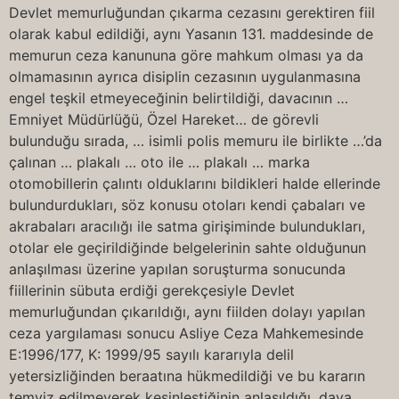
Devlet memurluğundan çıkarma cezasını gerektiren fiil
olarak kabul edildiği, aynı Yasanın 131. maddesinde de
memurun ceza kanununa göre mahkum olması ya da
olmamasının ayrıca disiplin cezasının uygulanmasına
engel teşkil etmeyeceğinin belirtildiği, davacının …
Emniyet Müdürlüğü, Özel Hareket… de görevli
bulunduğu sırada, … isimli polis memuru ile birlikte …’da
çalınan … plakalı … oto ile … plakalı … marka
otomobillerin çalıntı olduklarını bildikleri halde ellerinde
bulundurdukları, söz konusu otoları kendi çabaları ve
akrabaları aracılığı ile satma girişiminde bulundukları,
otolar ele geçirildiğinde belgelerinin sahte olduğunun
anlaşılması üzerine yapılan soruşturma sonucunda
fiillerinin sübuta erdiği gerekçesiyle Devlet
memurluğundan çıkarıldığı, aynı fiilden dolayı yapılan
ceza yargılaması sonucu Asliye Ceza Mahkemesinde
E:1996/177, K: 1999/95 sayılı kararıyla delil
yetersizliğinden beraatına hükmedildiği ve bu kararın
temyiz edilmeyerek kesinleştiğinin anlaşıldığı, dava