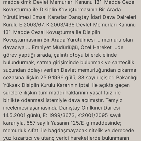
madde dmk Devlet Memurları Kanunu 131. Madde Cezai
Kovuşturma ile Disiplin Kovuşturmasının Bir Arada
Yürütülmesi Emsal Kararlar Danıştay İdari Dava Daireleri
Kurulu E:2003/67, K:2003/436 Devlet Memurları Kanunu
131. Madde Cezai Kovuşturma ile Disiplin
Kovuşturmasının Bir Arada Yürütülmesi … memuru olan
davacıya … Emniyet Müdürlüğü, Özel Hareket …de
görev yaptığı sırada, çalıntı otoyu bilerek elinde
bulundurmak, satma girişiminde bulunmak ve sahtecilik
suçundan dolayı verilen Devlet memurluğundan çıkarma
cezasına ilişkin 25.9.1996 gülü, 38 sayılı İçişleri Bakanlığı
Yüksek Disiplin Kurulu Kararının iptali ile açıkta geçen
sürelere ilişkin tüm maddi haklarının yasal faizi ile
birlikte ödenmesi istemiyle dava açılmıştır. Temyiz
incelemesi aşamasında Danıştay On İkinci Dairesi
14.5.2001 günlü, E: 1999/3673, K:2001/2095 sayılı
kararıyla, 657 sayılı Yasanın 125/E-g maddesinde;
memurluk sıfatı ile bağdaşmayacak nitelik ve derecede
yüz kızartıcı ve utanç verici hareketlerde bulunmanın