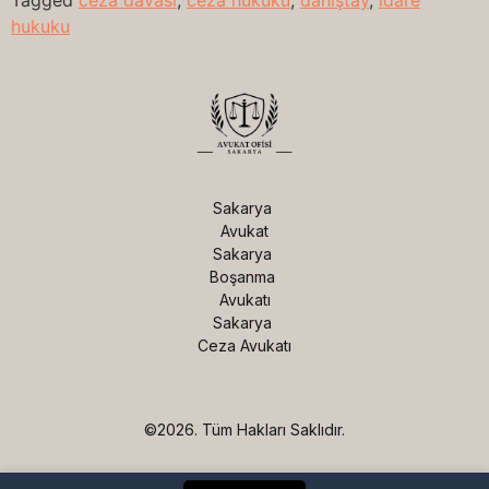
Tagged
ceza davası
,
ceza hukuku
,
danıştay
,
idare
hukuku
Sakarya 
Avukat

Sakarya 
Boşanma 
Avukatı

Sakarya 
Ceza Avukatı
©2026.
Tüm Hakları Saklıdır.