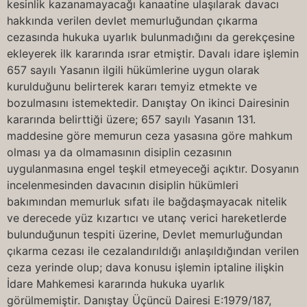
kesinlik kazanamayacağı kanaatine ulaşılarak davacı
hakkında verilen devlet memurluğundan çıkarma
cezasında hukuka uyarlık bulunmadığını da gerekçesine
ekleyerek ilk kararında ısrar etmiştir. Davalı idare işlemin
657 sayılı Yasanın ilgili hükümlerine uygun olarak
kurulduğunu belirterek kararı temyiz etmekte ve
bozulmasını istemektedir. Danıştay On ikinci Dairesinin
kararında belirttiği üzere; 657 sayılı Yasanın 131.
maddesine göre memurun ceza yasasına göre mahkum
olması ya da olmamasının disiplin cezasının
uygulanmasına engel teşkil etmeyeceği açıktır. Dosyanın
incelenmesinden davacının disiplin hükümleri
bakımından memurluk sıfatı ile bağdaşmayacak nitelik
ve derecede yüz kızartıcı ve utanç verici hareketlerde
bulunduğunun tespiti üzerine, Devlet memurluğundan
çıkarma cezası ile cezalandırıldığı anlaşıldığından verilen
ceza yerinde olup; dava konusu işlemin iptaline ilişkin
İdare Mahkemesi kararında hukuka uyarlık
görülmemiştir. Danıştay Üçüncü Dairesi E:1979/187,