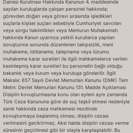
Dairesi Kurulması Hakkında Kanunun 4. maddesinde
sayılan kuruluşlarda çalışan personel hakkında;
görevden doğan veya görevi sırasında işledikleri
suçlarla kişisel suçları sebebiyle Cumhuriyet savcıları
veya sorgu hakimlikleri veya Memurun Muhakematı
hakkında Kanun uyarınca yetkili kurullarca yapılan
soruşturma sonunda düzenlenen takipsizlik, meni
muhakeme, iddianame, talepname veya lüzumu
muhakeme karar suretleri ile ilgili mahkemelerce verilen
kesinleşmiş karar suretleri bu personelin bağlı olduğu
bakanlık veya kurum veya kuruluşa gönderilir. İlgili
Makale: 657 Sayılı Devlet Memurları Kanunu (DMK) Tam
Metin: Devlet Memurları Kanunu 131. Madde Açıklaması
Disiplin kovuşturmasına konu olan eylem aynı zamanda
Türk Ceza Kanununa göre de suç teşkil etmesi nedeniyle
sanık hakkında ceza mahkemesi nezdinde
kovuşturmaya başlanmış olması, disiplin cezası
verilmesini geciktirmez. Aksi halde disiplin cezası verme
süresinin geçirilmesi gibi bir olayla karşılaşılabilir. Bu