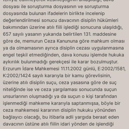
dosyası ile soruşturma dosyasının ve soruşturma
dosyasında bulunan ifadelerin birlikte incelenip
değerlendirilmesi sonucu davacının disiplin hükümleri
bakımından üzerine atılı fiili işlediği sonucuna ulaşıldığı,
657 sayılı yasanın yukarıda belirtilen 131. maddesine
göre de, memurun Ceza Kanununa göre mahkum olması
ya da olmamasının ayrıca disiplin cezası uygulanmasına
engel teşkil etmediğinden, dava konusu işlemde hukuka
aykırılık bulunmadığı gerekçesi ile karar bozulmuştur.
Erzurum İdare Mahkemesi 11.11.2002 günlü, E:2002/1581,
K:2002/1424 sayılı kararıyla bir kamu görevlisinin,
üzerine atılı disiplin suçu, ceza yasasına göre de suç
niteliğinde ise ve ceza yargılaması sonucunda suçun
unsurlarının oluşmadığı ya da suçun o kişi tarafından
işlenmediği mahkeme kararıyla saptanmışsa, böyle bir
ceza mahkemesi kararının disiplin hukuku yönünden
bağlayıcı olacağı, bu itibarla adli yargıda beraat eden
davacının üstüne atılı fiilin idari yönden de işlendiği